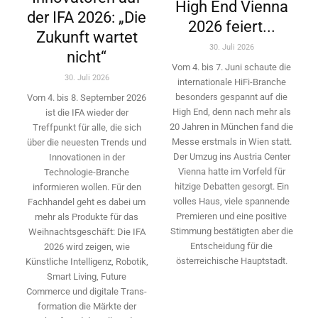
High End Vienna
der IFA 2026: „Die
2026 feiert...
Zukunft wartet
30. Juli 2026
nicht“
Vom 4. bis 7. Juni schaute die
30. Juli 2026
internationale HiFi-Branche
besonders gespannt auf die
Vom 4. bis 8. September 2026
High End, denn nach mehr als
ist die IFA wieder der
20 Jahren in München fand die
Treffpunkt für alle, die sich
Messe erstmals in Wien statt.
über die neuesten Trends und
Der Umzug ins Austria Center
Innovationen in der
Vienna hatte im Vorfeld für
Technologie-­Branche
hitzige Debatten gesorgt. Ein
informieren wollen. Für den
volles Haus, viele spannende
Fachhandel geht es dabei um
Premieren und eine positive
mehr als Produkte für das
Stimmung bestätigten aber die
Weihnachtsgeschäft: Die IFA
Entscheidung für die
2026 wird ­zeigen, wie
österreichische Hauptstadt.
Künstliche Intelligenz, Robotik,
Smart Living, Future
Commerce und digitale Trans­
formation die Märkte der