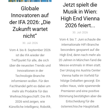
Jetzt spielt die
Globale
Musik in Wien:
Innovatoren auf
High End Vienna
der IFA 2026: „Die
2026 feiert...
Zukunft wartet
30. Juli 2026
nicht“
Vom 4. bis 7. Juni schaute die
30. Juli 2026
internationale HiFi-Branche
besonders gespannt auf die
Vom 4. bis 8. September 2026
High End, denn nach mehr als
ist die IFA wieder der
20 Jahren in München fand die
Treffpunkt für alle, die sich
Messe erstmals in Wien statt.
über die neuesten Trends und
Der Umzug ins Austria Center
Innovationen in der
Vienna hatte im Vorfeld für
Technologie-­Branche
hitzige Debatten gesorgt. Ein
informieren wollen. Für den
volles Haus, viele spannende
Fachhandel geht es dabei um
Premieren und eine positive
mehr als Produkte für das
Stimmung bestätigten aber die
Weihnachtsgeschäft: Die IFA
Entscheidung für die
2026 wird ­zeigen, wie
österreichische Hauptstadt.
Künstliche Intelligenz, Robotik,