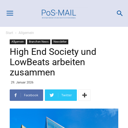
Start
Allgemein
Allgemein
Branchen News
Newsletter
High End Society und
LowBeats arbeiten
zusammen
29. Januar 2026
Facebook
Twitter