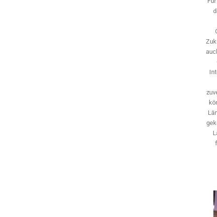
Für
d
Zuk
auch
In
zuve
kö
Län
gek
L