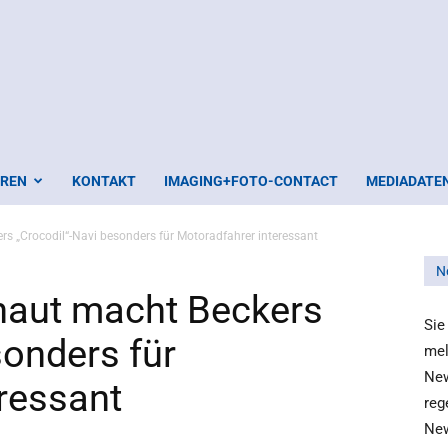
EREN
KONTAKT
IMAGING+FOTO-CONTACT
MEDIADATE
 „Crocodil“-Navi besonders für Motoradfahrer interessant
N
aut macht Beckers
Sie
sonders für
mel
New
ressant
reg
New