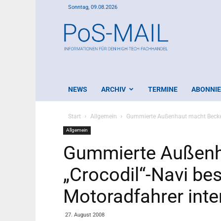
Sonntag, 09.08.2026
PoS-
Mail
NEWS
ARCHIV
TERMINE
ABONNI
Start
Allgemein
Gummierte Außenhaut macht Beckers
Allgemein
Gummierte Außenh
„Crocodil“-Navi be
Motoradfahrer inte
27. August 2008