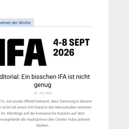
hemen der Woche
ditorial: Ein bisschen IFA ist nicht
genug
30. Juli 2026
13. Juli wurde offiziell bekannt, dass Samsung in diesem
r nicht mit einem IFA-Stand in den Messehallen vertreten
ist. Allerdings will ­der koreanische Konzern auf dem
ssegelände als Hautsponsor des Creator Hubs präsent
bleiben.