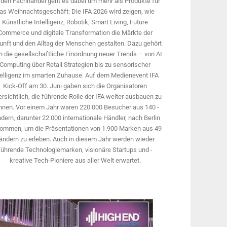
 den Fachhandel geht es dabei um mehr als Produkte für
as Weihnachtsgeschäft: Die IFA 2026 wird ­zeigen, wie
Künstliche Intelligenz, Robotik, Smart Living, Future
Commerce und digitale Trans­formation die Märkte der
unft und den Alltag der Menschen gestalten. Dazu gehört
 die gesellschaftliche Einordnung neuer Trends – von AI
Computing über Retail Strategien bis zu sensorischer
telligenz im smarten Zuhause. Auf dem Medien­event IFA
Kick-Off am 30. Juni gaben sich die Organisatoren
rsichtlich, die führende Rolle der IFA weiter ausbauen zu
nnen. Vor einem Jahr ­waren 220.000 Besucher aus 140 ­
dern, ­darunter 22.000 internationale Händler, nach Berlin
ommen, um die Präsen­tationen von 1.900 Marken aus 49
ändern zu erleben. Auch in diesem Jahr werden wieder
führende Technologiemarken, visionäre Startups und ­
kreative Tech-Pioniere aus aller Welt erwartet.