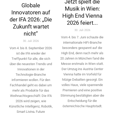
Jetzt spielt die
Globale
Musik in Wien:
Innovatoren auf
High End Vienna
der IFA 2026: „Die
2026 feiert...
Zukunft wartet
30. Juli 2026
nicht“
Vom 4. bis 7. Juni schaute die
30. Juli 2026
internationale HiFi-Branche
besonders gespannt auf die
Vom 4. bis 8. September 2026
High End, denn nach mehr als
ist die IFA wieder der
20 Jahren in München fand die
Treffpunkt für alle, die sich
Messe erstmals in Wien statt.
über die neuesten Trends und
Der Umzug ins Austria Center
Innovationen in der
Vienna hatte im Vorfeld für
Technologie-­Branche
hitzige Debatten gesorgt. Ein
informieren wollen. Für den
volles Haus, viele spannende
Fachhandel geht es dabei um
Premieren und eine positive
mehr als Produkte für das
Stimmung bestätigten aber die
Weihnachtsgeschäft: Die IFA
Entscheidung für die
2026 wird ­zeigen, wie
österreichische Hauptstadt.
Künstliche Intelligenz, Robotik,
Smart Living, Future