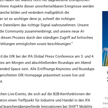
020 haben die Märkte noch nie dagewesene Disruptionen
„Mehrere Aspekte dieser unvorhersehbaren Ereignisse werden
anche bilden und verändern maßgeblich die
ist es wichtiger denn je, schnell die richtigen
m Datenlärm das richtige Signal wahrzunehmen. Unsere
ie die Community zusammenbringt, und unsere neue AI-
diesen Prozess durch den ständigen Zugriff auf kritisches
ehlungen ermöglichen sowie beschleunigen.“
rd die GfK bei der IFA Global Press Conference am 3. und 4.
notes am Morgen und abschließenden Roundups am Abend
Xtended Space sein. Alle Eröffnungs-Keynotes und Roundups
gerichteten GfK Homepage präsentiert sowie live und
t.
chen Live-Events, die sich auf die B2B-Kernfunktionen der
Tr
ation einen Treffpunkt für Industrie und Handel in den IFA
Inn
nd branchenübergreifende Innovationen bei SHIFT Mobility