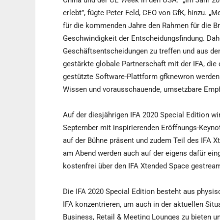
China und der CE Week in den USA.“ „Im Jahr 2
erlebt”, fügte Peter Feld, CEO von GfK, hinzu. 
für die kommenden Jahre den Rahmen für die Br
Geschwindigkeit der Entscheidungsfindung. Daher 
Geschäftsentscheidungen zu treffen und aus de
gestärkte globale Partnerschaft mit der IFA, d
gestützte Software-Plattform gfknewron werden 
Wissen und vorausschauende, umsetzbare Empf
Auf der diesjährigen IFA 2020 Special Edition wi
September mit inspirierenden Eröffnungs-Key
auf der Bühne präsent und zudem Teil des IFA 
am Abend werden auch auf der eigens dafür ein
kostenfrei über den IFA Xtended Space gestream
Die IFA 2020 Special Edition besteht aus physis
IFA konzentrieren, um auch in der aktuellen Situ
Business, Retail & Meeting Lounges zu bieten u