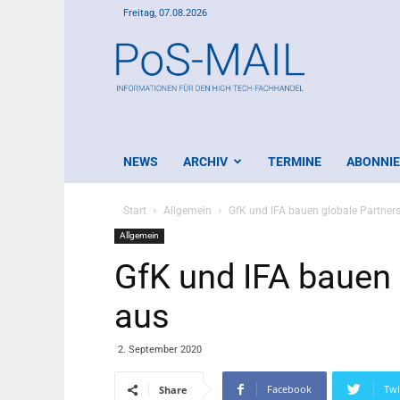
Freitag, 07.08.2026
PoS-
Mail
NEWS
ARCHIV
TERMINE
ABONNI
Start
Allgemein
GfK und IFA bauen globale Partner
Allgemein
GfK und IFA bauen 
aus
2. September 2020
Facebook
Twi
Share