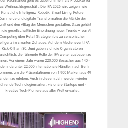
 den Fachhandel geht es dabei um mehr als Produkte für
as Weihnachtsgeschäft: Die IFA 2026 wird ­zeigen, wie
Künstliche Intelligenz, Robotik, Smart Living, Future
Commerce und digitale Trans­formation die Märkte der
unft und den Alltag der Menschen gestalten. Dazu gehört
 die gesellschaftliche Einordnung neuer Trends – von AI
Computing über Retail Strategien bis zu sensorischer
telligenz im smarten Zuhause. Auf dem Medien­event IFA
Kick-Off am 30. Juni gaben sich die Organisatoren
rsichtlich, die führende Rolle der IFA weiter ausbauen zu
nnen. Vor einem Jahr ­waren 220.000 Besucher aus 140 ­
dern, ­darunter 22.000 internationale Händler, nach Berlin
ommen, um die Präsen­tationen von 1.900 Marken aus 49
ändern zu erleben. Auch in diesem Jahr werden wieder
führende Technologiemarken, visionäre Startups und ­
kreative Tech-Pioniere aus aller Welt erwartet.