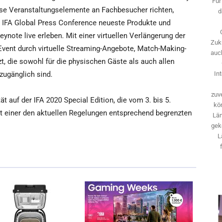
Für
se Veranstaltungselemente an Fachbesucher richten,
d
 IFA Global Press Conference neueste Produkte und
eynote live erleben. Mit einer virtuellen Verlängerung der
Zuk
Event durch virtuelle Streaming-Angebote, Match-Making-
auch
t, die sowohl für die physischen Gäste als auch allen
zugänglich sind.
In
zuve
t auf der IFA 2020 Special Edition, die vom 3. bis 5.
kö
t einer den aktuellen Regelungen entsprechend begrenzten
Län
gek
L