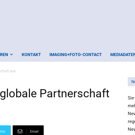
EREN
KONTAKT
IMAGING+FOTO-CONTACT
MEDIADATE
schaft aus
N
globale Partnerschaft
Sie
mel
New
reg
New
tter
Email