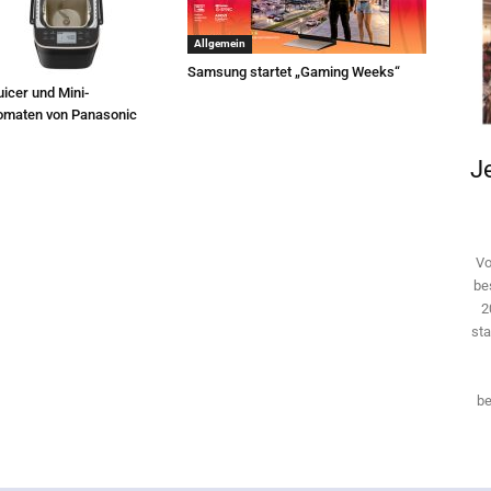
Allgemein
Samsung startet „Gaming Weeks“
icer und Mini-
omaten von Panasonic
Je
Vo
be
2
sta
be