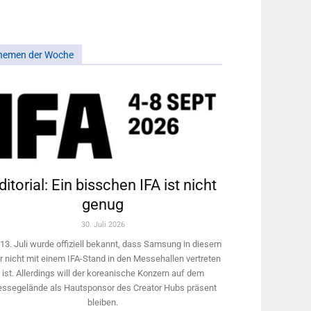
hemen der Woche
ditorial: Ein bisschen IFA ist nicht
genug
30. Juli 2026
13. Juli wurde offiziell bekannt, dass Samsung in diesem
r nicht mit einem IFA-Stand in den Messehallen vertreten
ist. Allerdings will ­der koreanische Konzern auf dem
ssegelände als Hautsponsor des Creator Hubs präsent
bleiben.