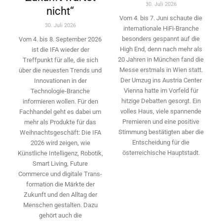
30. Juli 2026
nicht“
Vom 4. bis 7. Juni schaute die
30. Juli 2026
internationale HiFi-Branche
besonders gespannt auf die
Vom 4. bis 8. September 2026
High End, denn nach mehr als
ist die IFA wieder der
20 Jahren in München fand die
Treffpunkt für alle, die sich
Messe erstmals in Wien statt.
über die neuesten Trends und
Der Umzug ins Austria Center
Innovationen in der
Vienna hatte im Vorfeld für
Technologie-­Branche
hitzige Debatten gesorgt. Ein
informieren wollen. Für den
volles Haus, viele spannende
Fachhandel geht es dabei um
Premieren und eine positive
mehr als Produkte für das
Stimmung bestätigten aber die
Weihnachtsgeschäft: Die IFA
Entscheidung für die
2026 wird ­zeigen, wie
österreichische Hauptstadt.
Künstliche Intelligenz, Robotik,
Smart Living, Future
Commerce und digitale Trans­
formation die Märkte der
Zukunft und den Alltag der
Menschen gestalten. Dazu
gehört auch die