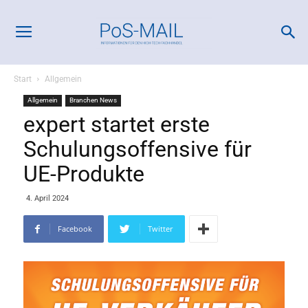
Start
Allgemein
Allgemein
Branchen News
expert startet erste
Schulungsoffensive für
UE-Produkte
4. April 2024
Facebook
Twitter