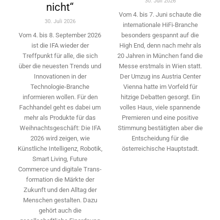
30. Juli 2026
nicht“
Vom 4. bis 7. Juni schaute die
30. Juli 2026
internationale HiFi-Branche
besonders gespannt auf die
Vom 4. bis 8. September 2026
High End, denn nach mehr als
ist die IFA wieder der
20 Jahren in München fand die
Treffpunkt für alle, die sich
Messe erstmals in Wien statt.
über die neuesten Trends und
Der Umzug ins Austria Center
Innovationen in der
Vienna hatte im Vorfeld für
Technologie-­Branche
hitzige Debatten gesorgt. Ein
informieren wollen. Für den
volles Haus, viele spannende
Fachhandel geht es dabei um
Premieren und eine positive
mehr als Produkte für das
Stimmung bestätigten aber die
Weihnachtsgeschäft: Die IFA
Entscheidung für die
2026 wird ­zeigen, wie
österreichische Hauptstadt.
Künstliche Intelligenz, Robotik,
Smart Living, Future
Commerce und digitale Trans­
formation die Märkte der
Zukunft und den Alltag der
Menschen gestalten. Dazu
gehört auch die