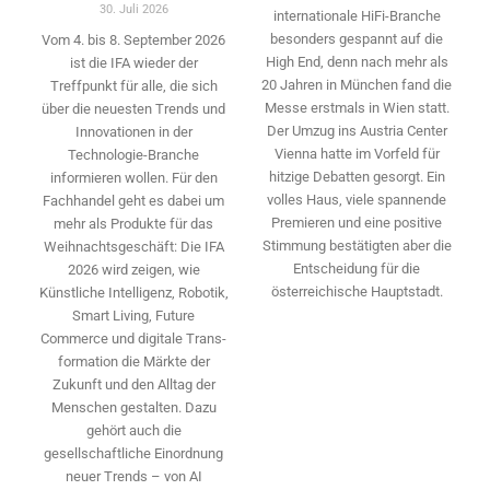
30. Juli 2026
internationale HiFi-Branche
besonders gespannt auf die
Vom 4. bis 8. September 2026
High End, denn nach mehr als
ist die IFA wieder der
20 Jahren in München fand die
Treffpunkt für alle, die sich
Messe erstmals in Wien statt.
über die neuesten Trends und
Der Umzug ins Austria Center
Innovationen in der
Vienna hatte im Vorfeld für
Technologie-­Branche
hitzige Debatten gesorgt. Ein
informieren wollen. Für den
volles Haus, viele spannende
Fachhandel geht es dabei um
Premieren und eine positive
mehr als Produkte für das
Stimmung bestätigten aber die
Weihnachtsgeschäft: Die IFA
Entscheidung für die
2026 wird ­zeigen, wie
österreichische Hauptstadt.
Künstliche Intelligenz, Robotik,
Smart Living, Future
Commerce und digitale Trans­
formation die Märkte der
Zukunft und den Alltag der
Menschen gestalten. Dazu
gehört auch die
gesellschaftliche Einordnung
neuer Trends – von AI