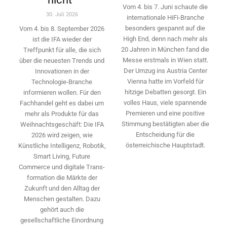
Vom 4. bis 7. Juni schaute die
30. Juli 2026
internationale HiFi-Branche
besonders gespannt auf die
Vom 4. bis 8. September 2026
High End, denn nach mehr als
ist die IFA wieder der
20 Jahren in München fand die
Treffpunkt für alle, die sich
Messe erstmals in Wien statt.
über die neuesten Trends und
Der Umzug ins Austria Center
Innovationen in der
Vienna hatte im Vorfeld für
Technologie-­Branche
hitzige Debatten gesorgt. Ein
informieren wollen. Für den
volles Haus, viele spannende
Fachhandel geht es dabei um
Premieren und eine positive
mehr als Produkte für das
Stimmung bestätigten aber die
Weihnachtsgeschäft: Die IFA
Entscheidung für die
2026 wird ­zeigen, wie
österreichische Hauptstadt.
Künstliche Intelligenz, Robotik,
Smart Living, Future
Commerce und digitale Trans­
formation die Märkte der
Zukunft und den Alltag der
Menschen gestalten. Dazu
gehört auch die
gesellschaftliche Einordnung