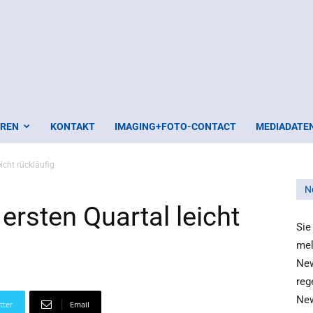
EREN
KONTAKT
IMAGING+FOTO-CONTACT
MEDIADATE
icht rückläufig
N
ersten Quartal leicht
Sie
mel
New
reg
New
tter
Email