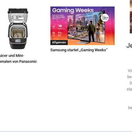
Allgemein
Je
Samsung startet „Gaming Weeks“
icer und Mini-
omaten von Panasonic
Vo
be
2
sta
be