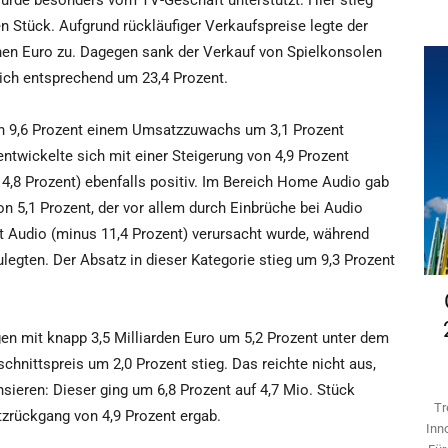
urde besonders vom TV-Geschäft unterstützt: Hier stieg
en Stück. Aufgrund rückläufiger Verkaufspreise legte der
nen Euro zu. Dagegen sank der Verkauf von Spielkonsolen
sich entsprechend um 23,4 Prozent.
on 9,6 Prozent einem Umsatzzuwachs um 3,1 Prozent
twickelte sich mit einer Steigerung von 4,9 Prozent
 4,8 Prozent) ebenfalls positiv. Im Bereich Home Audio gab
 5,1 Prozent, der vor allem durch Einbrüche bei Audio
Audio (minus 11,4 Prozent) verursacht wurde, während
egten. Der Absatz in dieser Kategorie stieg um 9,3 Prozent
n mit knapp 3,5 Milliarden Euro um 5,2 Prozent unter dem
hnittspreis um 2,0 Prozent stieg. Das reichte nicht aus,
ren: Dieser ging um 6,8 Prozent auf 4,7 Mio. Stück
Tr
tzrückgang von 4,9 Prozent ergab.
Inn