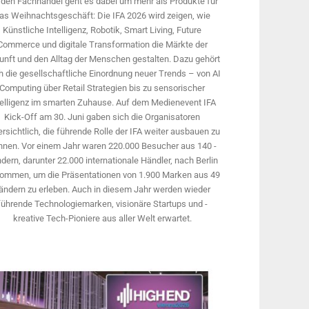
 den Fachhandel geht es dabei um mehr als Produkte für
as Weihnachtsgeschäft: Die IFA 2026 wird ­zeigen, wie
Künstliche Intelligenz, Robotik, Smart Living, Future
Commerce und digitale Trans­formation die Märkte der
unft und den Alltag der Menschen gestalten. Dazu gehört
 die gesellschaftliche Einordnung neuer Trends – von AI
Computing über Retail Strategien bis zu sensorischer
telligenz im smarten Zuhause. Auf dem Medien­event IFA
Kick-Off am 30. Juni gaben sich die Organisatoren
rsichtlich, die führende Rolle der IFA weiter ausbauen zu
nnen. Vor einem Jahr ­waren 220.000 Besucher aus 140 ­
dern, ­darunter 22.000 internationale Händler, nach Berlin
ommen, um die Präsen­tationen von 1.900 Marken aus 49
ändern zu erleben. Auch in diesem Jahr werden wieder
führende Technologiemarken, visionäre Startups und ­
kreative Tech-Pioniere aus aller Welt erwartet.