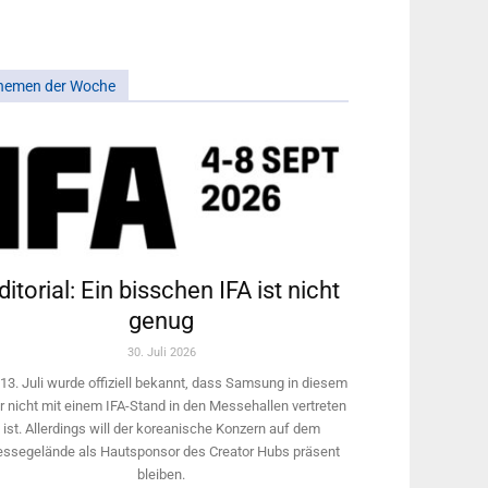
hemen der Woche
ditorial: Ein bisschen IFA ist nicht
genug
30. Juli 2026
13. Juli wurde offiziell bekannt, dass Samsung in diesem
r nicht mit einem IFA-Stand in den Messehallen vertreten
ist. Allerdings will ­der koreanische Konzern auf dem
ssegelände als Hautsponsor des Creator Hubs präsent
bleiben.