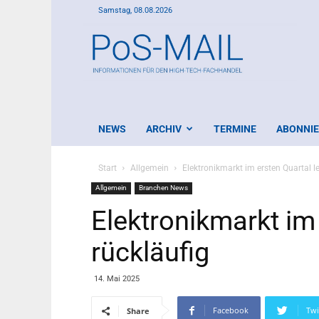
Samstag, 08.08.2026
PoS-
Mail
NEWS
ARCHIV
TERMINE
ABONNI
Start
Allgemein
Elektronikmarkt im ersten Quartal le
Allgemein
Branchen News
Elektronikmarkt im 
rückläufig
14. Mai 2025
Facebook
Twi
Share