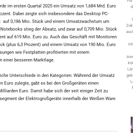
Für
rde im ersten Quartal 2025 ein Umsatz von 1,684 Mrd. Euro
d
rozent. Dabei zeigte sich insbesondere das Desktop PC-
t
auf 0,186 Mio. Stück und einem Umsatzwachstum um
Zuk
 Notebooks stieg der Absatz, und zwar auf 0,709 Mio. Stück
auch
zent auf 619 Mio. Euro zu. Auch das Geschäft mit Monitoren
ück (plus 6,3 Prozent) und einem Umsatz von 190 Mio. Euro
In
ösungen wie Festplatten profitierten mit einem
zuve
 einer besseren Marktlage.
kö
Län
tliche Unterschiede in den Kategorien: Während der Umsatz
gek
L
en Euro zulegte, gabt es bei den Großgeräten einen
lliarden Euro. Damit habe sich der seit einiger Zeit zu
tsegment der Elektrogroßgeräte innerhalb der Weißen Ware