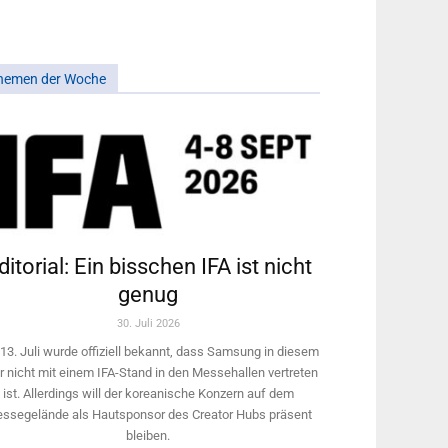
hemen der Woche
ditorial: Ein bisschen IFA ist nicht
genug
30. Juli 2026
13. Juli wurde offiziell bekannt, dass Samsung in diesem
r nicht mit einem IFA-Stand in den Messehallen vertreten
ist. Allerdings will ­der koreanische Konzern auf dem
ssegelände als Hautsponsor des Creator Hubs präsent
bleiben.