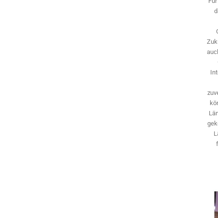
Für
d
Zuk
auch
In
zuve
kö
Län
gek
L