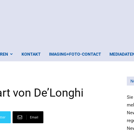
EREN
KONTAKT
IMAGING+FOTO-CONTACT
MEDIADATE
N
art von De’Longhi
Sie
mel
New
tter
Email
reg
New