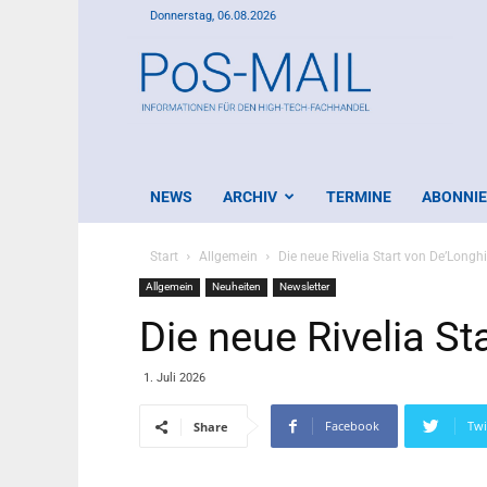
Donnerstag, 06.08.2026
PoS-
Mail
NEWS
ARCHIV
TERMINE
ABONNI
Start
Allgemein
Die neue Rivelia Start von De’Longhi
Allgemein
Neuheiten
Newsletter
Die neue Rivelia St
1. Juli 2026
Facebook
Twi
Share