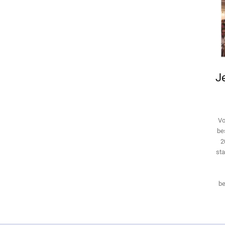
Je
Vo
be
2
sta
be