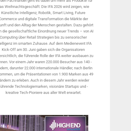
 den Fachhandel geht es dabei um mehr als Produkte für
as Weihnachtsgeschäft: Die IFA 2026 wird ­zeigen, wie
Künstliche Intelligenz, Robotik, Smart Living, Future
Commerce und digitale Trans­formation die Märkte der
unft und den Alltag der Menschen gestalten. Dazu gehört
 die gesellschaftliche Einordnung neuer Trends – von AI
Computing über Retail Strategien bis zu sensorischer
telligenz im smarten Zuhause. Auf dem Medien­event IFA
Kick-Off am 30. Juni gaben sich die Organisatoren
rsichtlich, die führende Rolle der IFA weiter ausbauen zu
nnen. Vor einem Jahr ­waren 220.000 Besucher aus 140 ­
dern, ­darunter 22.000 internationale Händler, nach Berlin
ommen, um die Präsen­tationen von 1.900 Marken aus 49
ändern zu erleben. Auch in diesem Jahr werden wieder
führende Technologiemarken, visionäre Startups und ­
kreative Tech-Pioniere aus aller Welt erwartet.