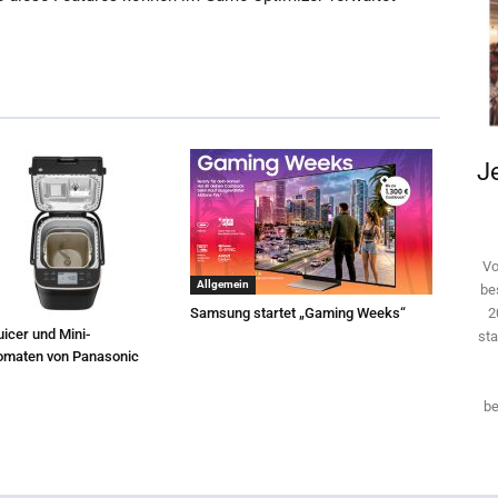
Je
Vo
Allgemein
be
2
Samsung startet „Gaming Weeks“
icer und Mini-
sta
omaten von Panasonic
be