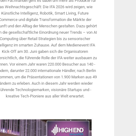
 den Fachhandel geht es dabei um mehr als Produkte für
as Weihnachtsgeschäft: Die IFA 2026 wird ­zeigen, wie
Künstliche Intelligenz, Robotik, Smart Living, Future
Commerce und digitale Trans­formation die Märkte der
unft und den Alltag der Menschen gestalten. Dazu gehört
 die gesellschaftliche Einordnung neuer Trends – von AI
Computing über Retail Strategien bis zu sensorischer
telligenz im smarten Zuhause. Auf dem Medien­event IFA
Kick-Off am 30. Juni gaben sich die Organisatoren
rsichtlich, die führende Rolle der IFA weiter ausbauen zu
nnen. Vor einem Jahr ­waren 220.000 Besucher aus 140 ­
dern, ­darunter 22.000 internationale Händler, nach Berlin
ommen, um die Präsen­tationen von 1.900 Marken aus 49
ändern zu erleben. Auch in diesem Jahr werden wieder
führende Technologiemarken, visionäre Startups und ­
kreative Tech-Pioniere aus aller Welt erwartet.