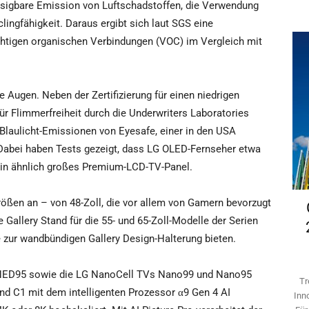
sigbare Emission von Luftschadstoffen, die Verwendung
ingfähigkeit. Daraus ergibt sich laut SGS eine
chtigen organischen Verbindungen (VOC) im Vergleich mit
Augen. Neben der Zertifizierung für einen niedrigen
ür Flimmerfreiheit durch die Underwriters Laboratories
e Blaulicht-Emissionen von Eyesafe, einer in den USA
Dabei haben Tests gezeigt, dass LG OLED-Fernseher etwa
 ein ähnlich großes Premium-LCD-TV-Panel.
größen an – von 48-Zoll, die vor allem von Gamern bevorzugt
 Gallery Stand für die 55- und 65-Zoll-Modelle der Serien
ve zur wandbündigen Gallery Design-Halterung bieten.
ED95 sowie die LG NanoCell TVs Nano99 und Nano95
Tr
nd C1 mit dem intelligenten Prozessor α9 Gen 4 AI
Inn