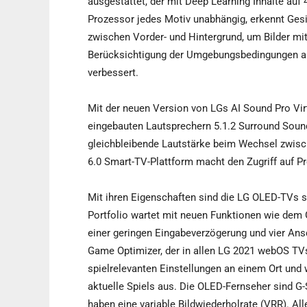
ausgestattet, der mit Deep Learning Inhalte auf 
Prozessor jedes Motiv unabhängig, erkennt Gesi
zwischen Vorder- und Hintergrund, um Bilder mi
Berücksichtigung der Umgebungsbedingungen auc
verbessert.
Mit der neuen Version von LGs AI Sound Pro Virt
eingebauten Lautsprechern 5.1.2 Surround Sound
gleichbleibende Lautstärke beim Wechsel zwisc
6.0 Smart-TV-Plattform macht den Zugriff auf 
Mit ihren Eigenschaften sind die LG OLED-TVs s
Portfolio wartet mit neuen Funktionen wie dem
einer geringen Eingabeverzögerung und vier An
Game Optimizer, der in allen LG 2021 webOS TVs i
spielrelevanten Einstellungen an einem Ort und 
aktuelle Spiels aus. Die OLED-Fernseher sind 
haben eine variable Bildwiederholrate (VRR). A