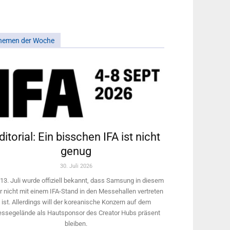
hemen der Woche
ditorial: Ein bisschen IFA ist nicht
genug
30. Juli 2026
13. Juli wurde offiziell bekannt, dass Samsung in diesem
r nicht mit einem IFA-Stand in den Messehallen vertreten
ist. Allerdings will ­der koreanische Konzern auf dem
ssegelände als Hautsponsor des Creator Hubs präsent
bleiben.