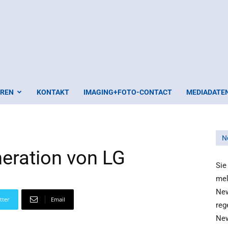
EREN
KONTAKT
IMAGING+FOTO-CONTACT
MEDIADATE
N
eration von LG
Sie
mel
New
tter
Email
reg
New