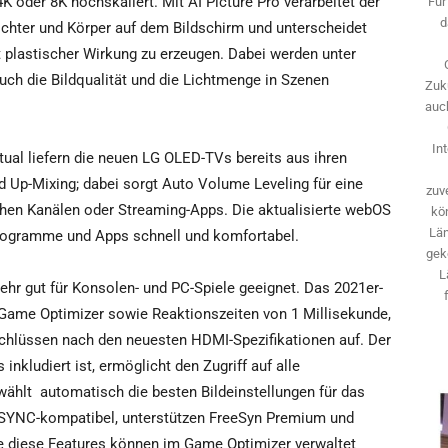
4K oder 8K hochskaliert. Mit AI Picture Pro verarbeitet der
Für
d
chter und Körper auf dem Bildschirm und unterscheidet
t plastischer Wirkung zu erzeugen. Dabei werden unter
h die Bildqualität und die Lichtmenge in Szenen
Zuk
auch
In
ual liefern die neuen LG OLED-TVs bereits aus ihren
 Up-Mixing; dabei sorgt Auto Volume Leveling für eine
zuve
hen Kanälen oder Streaming-Apps. Die aktualisierte webOS
kö
Län
Programme und Apps schnell und komfortabel.
gek
L
ehr gut für Konsolen- und PC-Spiele geeignet. Das 2021er-
 Game Optimizer sowie Reaktionszeiten von 1 Millisekunde,
schlüssen nach den neuesten HDMI-Spezifikationen auf. Der
nkludiert ist, ermöglicht den Zugriff auf alle
wählt automatisch die besten Bildeinstellungen für das
G-SYNC-kompatibel, unterstützen FreeSyn Premium und
lle diese Features können im Game Optimizer verwaltet