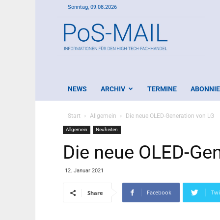
Sonntag, 09.08.2026
PoS-
Mail
NEWS
ARCHIV
TERMINE
ABONNI
Start
Allgemein
Die neue OLED-Generation von LG
Allgemein
Neuheiten
Die neue OLED-Gen
12. Januar 2021
Facebook
Twi
Share