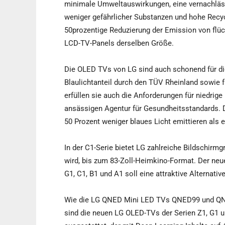
minimale Umweltauswirkungen, eine vernachläs
weniger gefährlicher Substanzen und hohe Recycl
50prozentige Reduzierung der Emission von flü
LCD-TV-Panels derselben Größe.
Die OLED TVs von LG sind auch schonend für die 
Blaulichtanteil durch den TÜV Rheinland sowie f
erfüllen sie auch die Anforderungen für niedrig
ansässigen Agentur für Gesundheitsstandards. 
50 Prozent weniger blaues Licht emittieren als
In der C1-Serie bietet LG zahlreiche Bildschirm
wird, bis zum 83-Zoll-Heimkino-Format. Der neue
G1, C1, B1 und A1 soll eine attraktive Alternati
Wie die LG QNED Mini LED TVs QNED99 und QN
sind die neuen LG OLED-TVs der Serien Z1, G1 u