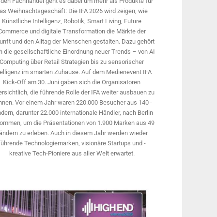
 den Fachhandel geht es dabei um mehr als Produkte für
as Weihnachtsgeschäft: Die IFA 2026 wird ­zeigen, wie
Künstliche Intelligenz, Robotik, Smart Living, Future
Commerce und digitale Trans­formation die Märkte der
unft und den Alltag der Menschen gestalten. Dazu gehört
 die gesellschaftliche Einordnung neuer Trends – von AI
Computing über Retail Strategien bis zu sensorischer
telligenz im smarten Zuhause. Auf dem Medien­event IFA
Kick-Off am 30. Juni gaben sich die Organisatoren
rsichtlich, die führende Rolle der IFA weiter ausbauen zu
nnen. Vor einem Jahr ­waren 220.000 Besucher aus 140 ­
dern, ­darunter 22.000 internationale Händler, nach Berlin
ommen, um die Präsen­tationen von 1.900 Marken aus 49
ändern zu erleben. Auch in diesem Jahr werden wieder
führende Technologiemarken, visionäre Startups und ­
kreative Tech-Pioniere aus aller Welt erwartet.