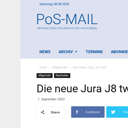
Samstag, 08.08.2026
PoS-
Mail
NEWS
ARCHIV
TERMINE
ABONNI
Start
Allgemein
Die neue Jura J8 twin
Allgemein
Neuheiten
Die neue Jura J8 t
1. September 2023
Facebook
Twi
Share