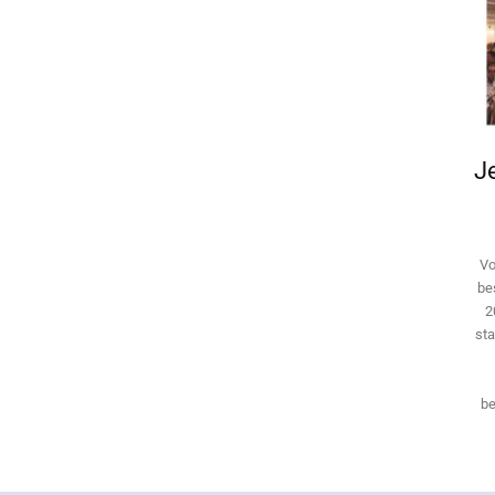
Je
Vo
be
2
sta
be