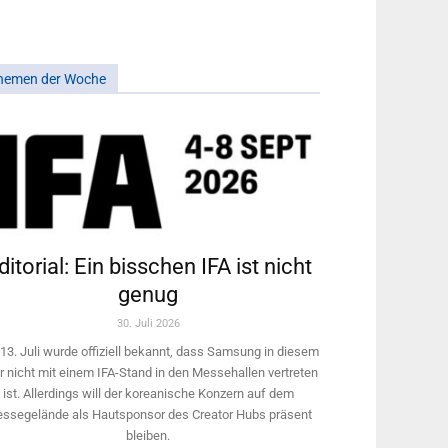
hemen der Woche
ditorial: Ein bisschen IFA ist nicht
genug
30. Juli 2026
13. Juli wurde offiziell bekannt, dass Samsung in diesem
r nicht mit einem IFA-Stand in den Messehallen vertreten
ist. Allerdings will ­der koreanische Konzern auf dem
ssegelände als Hautsponsor des Creator Hubs präsent
bleiben.