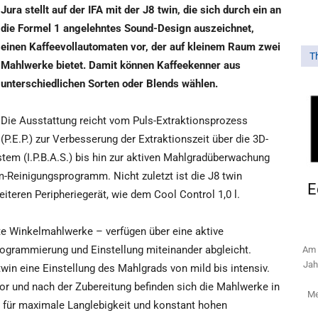
Jura stellt auf der IFA mit der J8 twin, die sich durch ein an
die Formel 1 angelehntes Sound-Design auszeichnet,
einen Kaffeevollautomaten vor, der auf kleinem Raum zwei
T
Mahlwerke bietet. Damit können Kaffeekenner aus
unterschiedlichen Sorten oder Blends wählen.
Die Ausstattung reicht vom Puls-Extraktionsprozess
(P.E.P.) zur Verbesserung der Extraktionszeit über die 3D-
tem (I.P.B.A.S.) bis hin zur aktiven Mahlgradüberwachung
einigungsprogramm. Nicht zuletzt ist die J8 twin
E
iteren Peripheriegerät, wie dem Cool Control 1,0 l.
e Winkelmahlwerke – verfügen über eine aktive
ogrammierung und Einstellung miteinander abgleicht.
Am 
Jah
win eine Einstellung des Mahlgrads von mild bis intensiv.
r und nach der Zubereitung befinden sich die Mahlwerke in
Me
 für maximale Langlebigkeit und konstant hohen