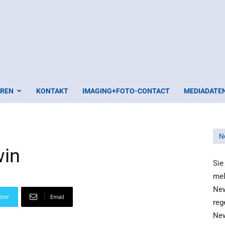
EREN
KONTAKT
IMAGING+FOTO-CONTACT
MEDIADATE
N
win
Sie
mel
New
tter
Email
reg
New