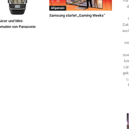
Für
d
Allgemein
Samsung startet „Gaming Weeks“
icer und Mini-
Zuk
omaten von Panasonic
auch
In
zuve
kö
Län
gek
L