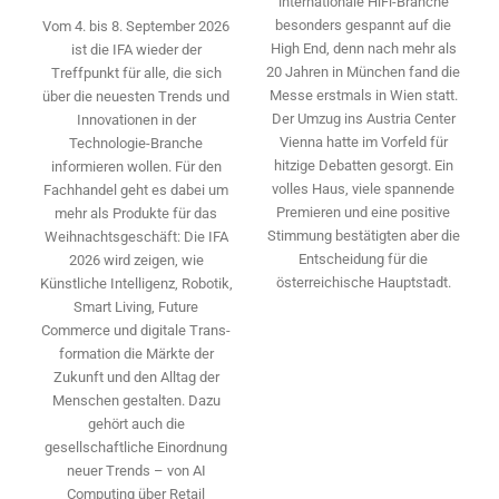
internationale HiFi-Branche
besonders gespannt auf die
Vom 4. bis 8. September 2026
High End, denn nach mehr als
ist die IFA wieder der
20 Jahren in München fand die
Treffpunkt für alle, die sich
Messe erstmals in Wien statt.
über die neuesten Trends und
Der Umzug ins Austria Center
Innovationen in der
Vienna hatte im Vorfeld für
Technologie-­Branche
hitzige Debatten gesorgt. Ein
informieren wollen. Für den
volles Haus, viele spannende
Fachhandel geht es dabei um
Premieren und eine positive
mehr als Produkte für das
Stimmung bestätigten aber die
Weihnachtsgeschäft: Die IFA
Entscheidung für die
2026 wird ­zeigen, wie
österreichische Hauptstadt.
Künstliche Intelligenz, Robotik,
Smart Living, Future
Commerce und digitale Trans­
formation die Märkte der
Zukunft und den Alltag der
Menschen gestalten. Dazu
gehört auch die
gesellschaftliche Einordnung
neuer Trends – von AI
Computing über Retail