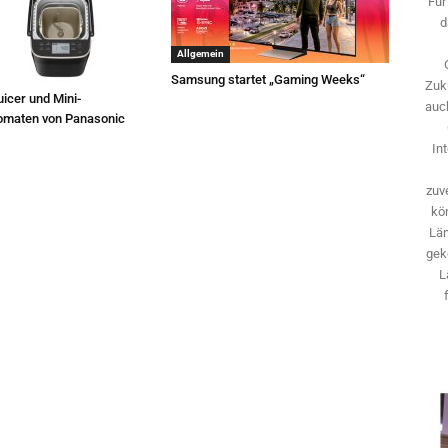
Für
d
Allgemein
Samsung startet „Gaming Weeks“
Zuk
icer und Mini-
auch
omaten von Panasonic
In
zuve
kö
Län
gek
L