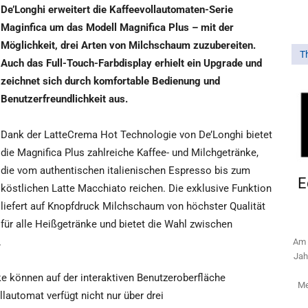
De’Longhi erweitert die Kaffeevollautomaten-Serie
Maginfica um das Modell Magnifica Plus – mit der
Möglichkeit, drei Arten von Milchschaum zuzubereiten.
T
Auch das Full-Touch-Farbdisplay erhielt ein Upgrade und
zeichnet sich durch komfortable Bedienung und
Benutzerfreundlichkeit aus.
Dank der LatteCrema Hot Technologie von De’Longhi bietet
die Magnifica Plus zahlreiche Kaffee- und Milchgetränke,
die vom authentischen italienischen Espresso bis zum
E
köstlichen Latte Macchiato reichen. Die exklusive Funktion
liefert auf Knopfdruck Milchschaum von höchster Qualität
für alle Heißgetränke und bietet die Wahl zwischen
.
Am 
Jah
ke können auf der interaktiven Benutzeroberfläche
Me
lautomat verfügt nicht nur über drei