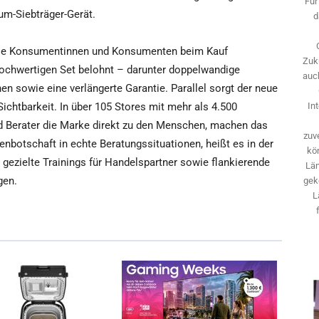
Für
m-Siebträger-Gerät.
d
 die Konsumentinnen und Konsumenten beim Kauf
Zuk
ochwertigen Set belohnt – darunter doppelwandige
auch
n sowie eine verlängerte Garantie. Parallel sorgt der neue
 Sichtbarkeit. In über 105 Stores mit mehr als 4.500
In
nd Berater die Marke direkt zu den Menschen, machen das
zuve
nbotschaft in echte Beratungssituationen, heißt es in der
kö
 gezielte Trainings für Handelspartner sowie flankierende
Län
gen.
gek
L