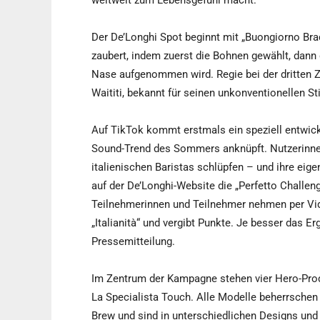
weltweit zum Lebensgefühl macht.“
Der De’Longhi Spot beginnt mit „Buongiorno Bra
zaubert, indem zuerst die Bohnen gewählt, dann
Nase aufgenommen wird. Regie bei der dritten Z
Waititi, bekannt für seinen unkonventionellen S
Auf TikTok kommt erstmals ein speziell entwicke
Sound-Trend des Sommers anknüpft. Nutzerinnen
italienischen Baristas schlüpfen – und ihre eige
auf der De’Longhi-Website die „Perfetto Challeng
Teilnehmerinnen und Teilnehmer nehmen per Video
„Italianità“ und vergibt Punkte. Je besser das Er
Pressemitteilung.
Im Zentrum der Kampagne stehen vier Hero-Produ
La Specialista Touch. Alle Modelle beherrsche
Brew und sind in unterschiedlichen Designs und 