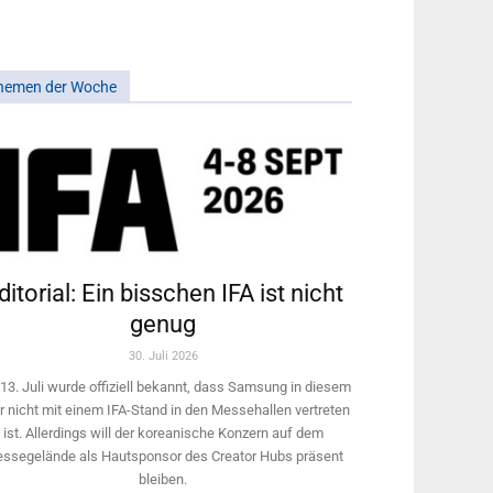
hemen der Woche
ditorial: Ein bisschen IFA ist nicht
genug
30. Juli 2026
13. Juli wurde offiziell bekannt, dass Samsung in diesem
r nicht mit einem IFA-Stand in den Messehallen vertreten
ist. Allerdings will ­der koreanische Konzern auf dem
ssegelände als Hautsponsor des Creator Hubs präsent
bleiben.