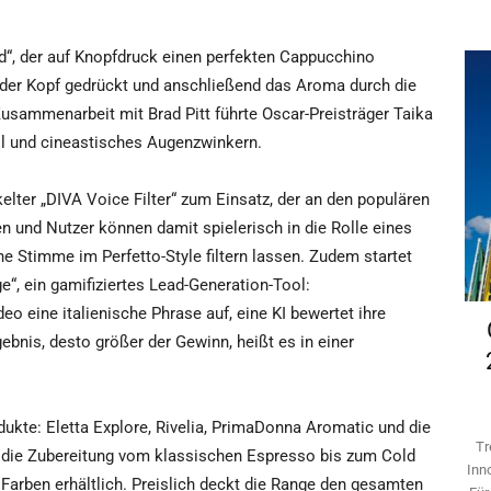
d“, der auf Knopfdruck einen perfekten Cappucchino
 der Kopf gedrückt und anschließend das Aroma durch die
usammenarbeit mit Brad Pitt führte Oscar-Preisträger Taika
til und cineastisches Augenzwinkern.
lter „DIVA Voice Filter“ zum Einsatz, der an den populären
 und Nutzer können damit spielerisch in die Rolle eines
ne Stimme im Perfetto-Style filtern lassen. Zudem startet
e“, ein gamifiziertes Lead-Generation-Tool:
 eine italienische Phrase auf, eine KI bewertet ihre
gebnis, desto größer der Gewinn, heißt es in einer
kte: Eletta Explore, Rivelia, PrimaDonna Aromatic und die
Tr
n die Zubereitung vom klassischen Espresso bis zum Cold
Inn
Farben erhältlich. Preislich deckt die Range den gesamten