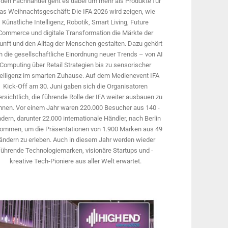
 den Fachhandel geht es dabei um mehr als Produkte für
as Weihnachtsgeschäft: Die IFA 2026 wird ­zeigen, wie
Künstliche Intelligenz, Robotik, Smart Living, Future
Commerce und digitale Trans­formation die Märkte der
unft und den Alltag der Menschen gestalten. Dazu gehört
 die gesellschaftliche Einordnung neuer Trends – von AI
Computing über Retail Strategien bis zu sensorischer
telligenz im smarten Zuhause. Auf dem Medien­event IFA
Kick-Off am 30. Juni gaben sich die Organisatoren
rsichtlich, die führende Rolle der IFA weiter ausbauen zu
nnen. Vor einem Jahr ­waren 220.000 Besucher aus 140 ­
dern, ­darunter 22.000 internationale Händler, nach Berlin
ommen, um die Präsen­tationen von 1.900 Marken aus 49
ändern zu erleben. Auch in diesem Jahr werden wieder
führende Technologiemarken, visionäre Startups und ­
kreative Tech-Pioniere aus aller Welt erwartet.