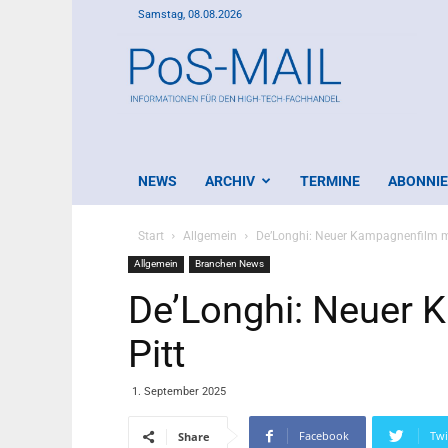
Samstag, 08.08.2026
PoS-
Mail
NEWS
ARCHIV
TERMINE
ABONNI
Start
Allgemein
De’Longhi: Neuer Kampagnenfilm mi
Allgemein
Branchen News
De’Longhi: Neuer 
Pitt
1. September 2025
Facebook
Twi
Share