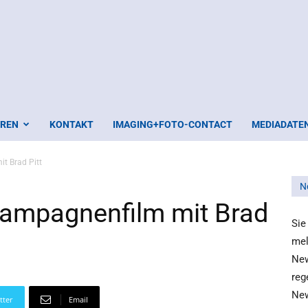
EREN
KONTAKT
IMAGING+FOTO-CONTACT
MEDIADATE
t Brad Pitt
N
Kampagnenfilm mit Brad
Sie
mel
New
reg
New
tter
Email