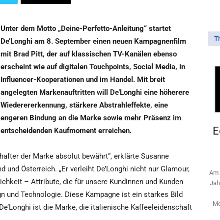
Unter dem Motto „Deine-Perfetto-Anleitung“ startet
T
De’Longhi am 8. September einen neuen Kampagnenfilm
mit Brad Pitt, der auf klassischen TV-Kanälen ebenso
erscheint wie auf digitalen Touchpoints, Social Media, in
Influencer-Kooperationen und im Handel. Mit breit
angelegten Markenauftritten will De’Longhi eine höherere
Wiederererkennung, stärkere Abstrahleffekte, eine
engeren Bindung an die Marke sowie mehr Präsenz im
E
entscheidenden Kaufmoment erreichen.
chafter der Marke absolut bewährt“, erklärte Susanne
 und Österreich. „Er verleiht De’Longhi nicht nur Glamour,
Am 
ichkeit – Attribute, die für unsere Kundinnen und Kunden
Jah
n und Technologie. Diese Kampagne ist ein starkes Bild
Me
e’Longhi ist die Marke, die italienische Kaffeeleidenschaft