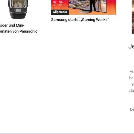
Allgemein
Samsung startet „Gaming Weeks“
icer und Mini-
omaten von Panasonic
Je
Vo
be
2
sta
be