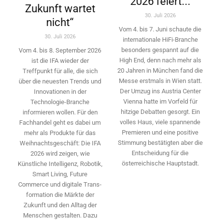
2026 feiert...
Zukunft wartet
30. Juli 2026
nicht“
Vom 4. bis 7. Juni schaute die
30. Juli 2026
internationale HiFi-Branche
besonders gespannt auf die
Vom 4. bis 8. September 2026
High End, denn nach mehr als
ist die IFA wieder der
20 Jahren in München fand die
Treffpunkt für alle, die sich
Messe erstmals in Wien statt.
über die neuesten Trends und
Der Umzug ins Austria Center
Innovationen in der
Vienna hatte im Vorfeld für
Technologie-­Branche
hitzige Debatten gesorgt. Ein
informieren wollen. Für den
volles Haus, viele spannende
Fachhandel geht es dabei um
Premieren und eine positive
mehr als Produkte für das
Stimmung bestätigten aber die
Weihnachtsgeschäft: Die IFA
Entscheidung für die
2026 wird ­zeigen, wie
österreichische Hauptstadt.
Künstliche Intelligenz, Robotik,
Smart Living, Future
Commerce und digitale Trans­
formation die Märkte der
Zukunft und den Alltag der
Menschen gestalten. Dazu