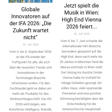
Jetzt spielt die
Globale
Musik in Wien:
Innovatoren auf
High End Vienna
der IFA 2026: „Die
2026 feiert...
Zukunft wartet
30. Juli 2026
nicht“
Vom 4. bis 7. Juni schaute die
30. Juli 2026
internationale HiFi-Branche
besonders gespannt auf die
Vom 4. bis 8. September 2026
High End, denn nach mehr als
ist die IFA wieder der
20 Jahren in München fand die
Treffpunkt für alle, die sich
Messe erstmals in Wien statt.
über die neuesten Trends und
Der Umzug ins Austria Center
Innovationen in der
Vienna hatte im Vorfeld für
Technologie-­Branche
hitzige Debatten gesorgt. Ein
informieren wollen. Für den
volles Haus, viele spannende
Fachhandel geht es dabei um
Premieren und eine positive
mehr als Produkte für das
Stimmung bestätigten aber die
Weihnachtsgeschäft: Die IFA
Entscheidung für die
2026 wird ­zeigen, wie
österreichische Hauptstadt.
Künstliche Intelligenz, Robotik,