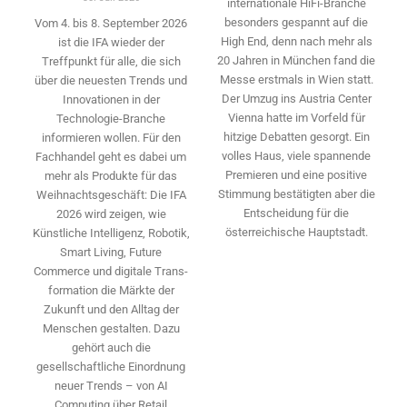
internationale HiFi-Branche
besonders gespannt auf die
Vom 4. bis 8. September 2026
High End, denn nach mehr als
ist die IFA wieder der
20 Jahren in München fand die
Treffpunkt für alle, die sich
Messe erstmals in Wien statt.
über die neuesten Trends und
Der Umzug ins Austria Center
Innovationen in der
Vienna hatte im Vorfeld für
Technologie-­Branche
hitzige Debatten gesorgt. Ein
informieren wollen. Für den
volles Haus, viele spannende
Fachhandel geht es dabei um
Premieren und eine positive
mehr als Produkte für das
Stimmung bestätigten aber die
Weihnachtsgeschäft: Die IFA
Entscheidung für die
2026 wird ­zeigen, wie
österreichische Hauptstadt.
Künstliche Intelligenz, Robotik,
Smart Living, Future
Commerce und digitale Trans­
formation die Märkte der
Zukunft und den Alltag der
Menschen gestalten. Dazu
gehört auch die
gesellschaftliche Einordnung
neuer Trends – von AI
Computing über Retail