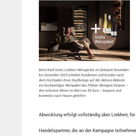
Beim Kauf eines Liebherr-Weingeräts im Zeitraum November
bis Dezember 2025 erhalten Kundinnen und Kunden nach
dem Hochladen ihres Kaufbelegs auf der Aktions-Website
ein hochwertiges Weinpaket des Pfälzer Weinguts Knipser –
drei erlesene Weine im Wert von 85 Euro – bequem und
kostenlos nach Hause geliefert.
Abwicklung erfolgt vollständig über Liebherr, fü
Handelspartner, die an der Kampagne teilnehme