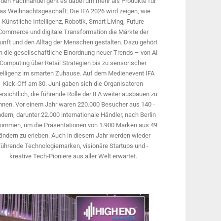
 den Fachhandel geht es dabei um mehr als Produkte für
as Weihnachtsgeschäft: Die IFA 2026 wird ­zeigen, wie
Künstliche Intelligenz, Robotik, Smart Living, Future
Commerce und digitale Trans­formation die Märkte der
unft und den Alltag der Menschen gestalten. Dazu gehört
 die gesellschaftliche Einordnung neuer Trends – von AI
Computing über Retail Strategien bis zu sensorischer
telligenz im smarten Zuhause. Auf dem Medien­event IFA
Kick-Off am 30. Juni gaben sich die Organisatoren
rsichtlich, die führende Rolle der IFA weiter ausbauen zu
nnen. Vor einem Jahr ­waren 220.000 Besucher aus 140 ­
dern, ­darunter 22.000 internationale Händler, nach Berlin
ommen, um die Präsen­tationen von 1.900 Marken aus 49
ändern zu erleben. Auch in diesem Jahr werden wieder
führende Technologiemarken, visionäre Startups und ­
kreative Tech-Pioniere aus aller Welt erwartet.