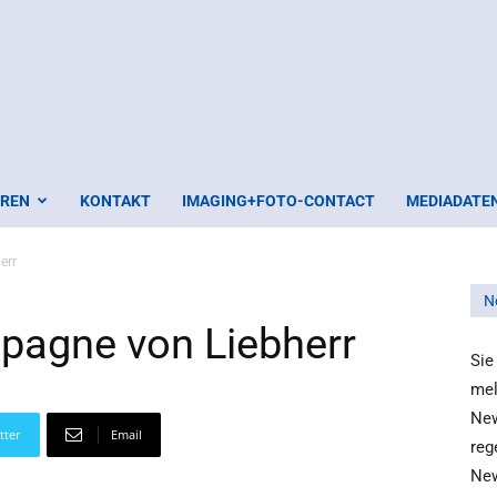
EREN
KONTAKT
IMAGING+FOTO-CONTACT
MEDIADATE
err
N
pagne von Liebherr
Sie
mel
New
tter
Email
reg
New