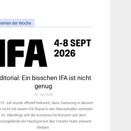
hemen der Woche
ditorial: Ein bisschen IFA ist nicht
genug
30. Juli 2026
13. Juli wurde offiziell bekannt, dass Samsung in diesem
r nicht mit einem IFA-Stand in den Messehallen vertreten
ist. Allerdings will ­der koreanische Konzern auf dem
ssegelände als Hautsponsor des Creator Hubs präsent
bleiben.