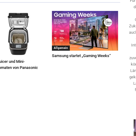
Für
d
Zuk
auch
In
Allgemein
Samsung startet „Gaming Weeks“
zuve
icer und Mini-
kö
omaten von Panasonic
Län
gek
L