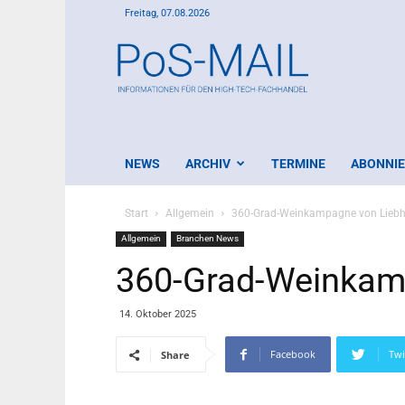
Freitag, 07.08.2026
PoS-
Mail
NEWS
ARCHIV
TERMINE
ABONNI
Start
Allgemein
360-Grad-Weinkampagne von Liebh
Allgemein
Branchen News
360-Grad-Weinkam
14. Oktober 2025
Facebook
Twi
Share