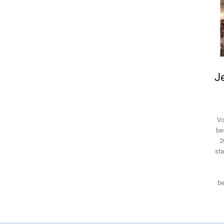
Je
Vo
be
2
sta
be