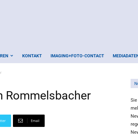
EREN
KONTAKT
IMAGING+FOTO-CONTACT
MEDIADATE
r
N
on Rommelsbacher
Sie
mel
New
tter
Email
reg
New