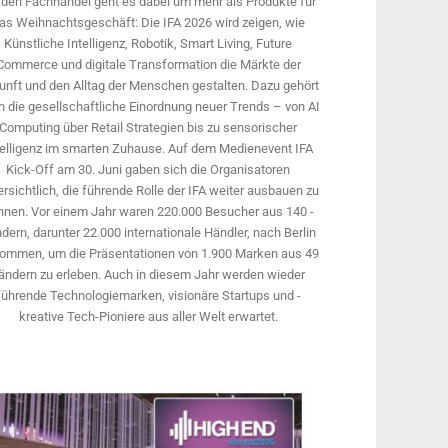
 den Fachhandel geht es dabei um mehr als Produkte für
as Weihnachtsgeschäft: Die IFA 2026 wird ­zeigen, wie
Künstliche Intelligenz, Robotik, Smart Living, Future
Commerce und digitale Trans­formation die Märkte der
unft und den Alltag der Menschen gestalten. Dazu gehört
 die gesellschaftliche Einordnung neuer Trends – von AI
Computing über Retail Strategien bis zu sensorischer
telligenz im smarten Zuhause. Auf dem Medien­event IFA
Kick-Off am 30. Juni gaben sich die Organisatoren
rsichtlich, die führende Rolle der IFA weiter ausbauen zu
nnen. Vor einem Jahr ­waren 220.000 Besucher aus 140 ­
dern, ­darunter 22.000 internationale Händler, nach Berlin
ommen, um die Präsen­tationen von 1.900 Marken aus 49
ändern zu erleben. Auch in diesem Jahr werden wieder
führende Technologiemarken, visionäre Startups und ­
kreative Tech-Pioniere aus aller Welt erwartet.