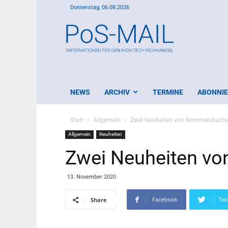
Donnerstag, 06.08.2026
PoS-
Mail
NEWS
ARCHIV
TERMINE
ABONNI
Start
Allgemein
Zwei Neuheiten von Rommelsbache
Allgemein
Neuheiten
Zwei Neuheiten v
13. November 2020
Facebook
Twi
Share