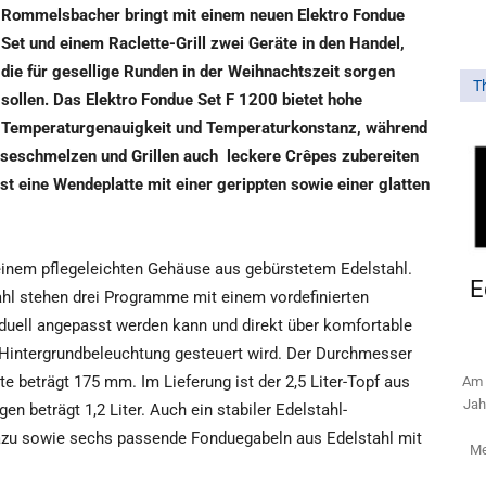
Rommelsbacher bringt mit einem neuen Elektro Fondue
Set und einem Raclette-Grill zwei Geräte in den Handel,
die für gesellige Runden in der Weihnachtszeit sorgen
T
sollen. Das Elektro Fondue Set F 1200 bietet hohe
Temperaturgenauigkeit und Temperaturkonstanz, während
äseschmelzen und Grillen auch leckere Crêpes zubereiten
ist eine Wendeplatte mit einer gerippten sowie einer glatten
inem pflegeleichten Gehäuse aus gebürstetem Edelstahl.
E
hl stehen drei Programme mit einem vordefinierten
iduell angepasst werden kann und direkt über komfortable
Hintergrundbeleuchtung gesteuert wird. Der Durchmesser
e beträgt 175 mm. Im Lieferung ist der 2,5 Liter-Topf aus
Am 
Jah
n beträgt 1,2 Liter. Auch ein stabiler Edelstahl-
dazu sowie sechs passende Fonduegabeln aus Edelstahl mit
Me