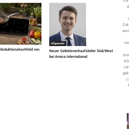
Für
d
Zuk
auch
In
Allgemein
linduktionskochfeld von
Neuer Gebietsverkaufsleiter Süd/West
zuve
bei Amica International
kö
Län
gek
L