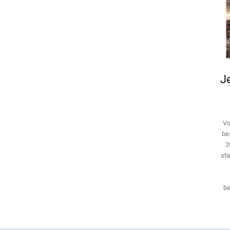
Je
Vo
be
2
sta
be