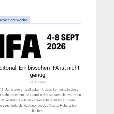
hemen der Woche
ditorial: Ein bisschen IFA ist nicht
genug
30. Juli 2026
13. Juli wurde offiziell bekannt, dass Samsung in diesem
r nicht mit einem IFA-Stand in den Messehallen vertreten
ist. Allerdings will ­der koreanische Konzern auf dem
ssegelände als Hautsponsor des Creator Hubs präsent
bleiben.