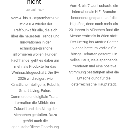
nicht“
Vom 4. bis 7. Juni schaute die
30. Juli 2026
internationale HiFi-Branche
besonders gespannt auf die
Vom 4. bis 8. September 2026
High End, denn nach mehr als
ist die IFA wieder der
20 Jahren in München fand die
Treffpunkt für alle, die sich
Messe erstmals in Wien statt.
über die neuesten Trends und
Der Umzug ins Austria Center
Innovationen in der
Vienna hatte im Vorfeld für
Technologie-­Branche
hitzige Debatten gesorgt. Ein
informieren wollen. Für den
volles Haus, viele spannende
Fachhandel geht es dabei um
Premieren und eine positive
mehr als Produkte für das
Stimmung bestätigten aber die
Weihnachtsgeschäft: Die IFA
Entscheidung für die
2026 wird ­zeigen, wie
österreichische Hauptstadt.
Künstliche Intelligenz, Robotik,
Smart Living, Future
Commerce und digitale Trans­
formation die Märkte der
Zukunft und den Alltag der
Menschen gestalten. Dazu
gehört auch die
gesellschaftliche Einordnung