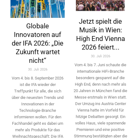
Jetzt spielt die
Globale
Musik in Wien:
Innovatoren auf
High End Vienna
der IFA 2026: „Die
2026 feiert...
Zukunft wartet
30. Juli 2026
nicht“
Vom 4. bis 7. Juni schaute die
30. Juli 2026
internationale HiFi-Branche
besonders gespannt auf die
Vom 4. bis 8. September 2026
High End, denn nach mehr als
ist die IFA wieder der
20 Jahren in München fand die
Treffpunkt für alle, die sich
Messe erstmals in Wien statt.
über die neuesten Trends und
Der Umzug ins Austria Center
Innovationen in der
Vienna hatte im Vorfeld für
Technologie-­Branche
hitzige Debatten gesorgt. Ein
informieren wollen. Für den
volles Haus, viele spannende
Fachhandel geht es dabei um
Premieren und eine positive
mehr als Produkte für das
Stimmung bestätigten aber die
Weihnachtsgeschäft: Die IFA