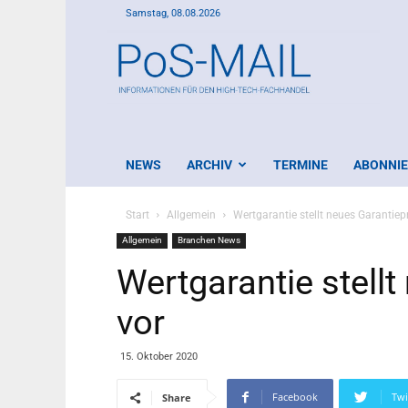
Samstag, 08.08.2026
PoS-
Mail
NEWS
ARCHIV
TERMINE
ABONNI
Start
Allgemein
Wertgarantie stellt neues Garantiep
Allgemein
Branchen News
Wertgarantie stell
vor
15. Oktober 2020
Facebook
Twi
Share