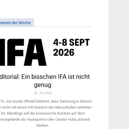
hemen der Woche
ditorial: Ein bisschen IFA ist nicht
genug
30. Juli 2026
13. Juli wurde offiziell bekannt, dass Samsung in diesem
r nicht mit einem IFA-Stand in den Messehallen vertreten
ist. Allerdings will ­der koreanische Konzern auf dem
ssegelände als Hautsponsor des Creator Hubs präsent
bleiben.