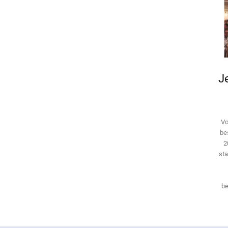
Je
Vo
be
2
sta
be