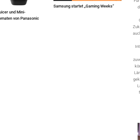
Für
Samsung startet „Gaming Weeks“
d
icer und Mini-
omaten von Panasonic
Zuk
auch
In
zuve
kö
Län
gek
L