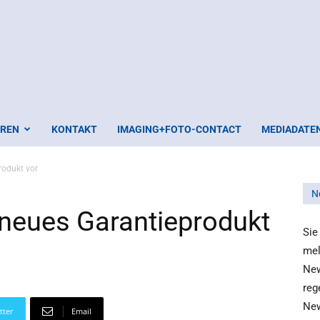
EREN
KONTAKT
IMAGING+FOTO-CONTACT
MEDIADATE
rodukt vor
N
t neues Garantieprodukt
Sie
mel
New
reg
New
tter
Email