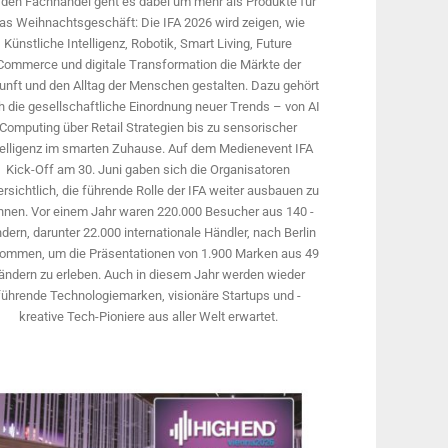
 den Fachhandel geht es dabei um mehr als Produkte für
as Weihnachtsgeschäft: Die IFA 2026 wird ­zeigen, wie
Künstliche Intelligenz, Robotik, Smart Living, Future
Commerce und digitale Trans­formation die Märkte der
unft und den Alltag der Menschen gestalten. Dazu gehört
 die gesellschaftliche Einordnung neuer Trends – von AI
Computing über Retail Strategien bis zu sensorischer
telligenz im smarten Zuhause. Auf dem Medien­event IFA
Kick-Off am 30. Juni gaben sich die Organisatoren
rsichtlich, die führende Rolle der IFA weiter ausbauen zu
nnen. Vor einem Jahr ­waren 220.000 Besucher aus 140 ­
dern, ­darunter 22.000 internationale Händler, nach Berlin
ommen, um die Präsen­tationen von 1.900 Marken aus 49
ändern zu erleben. Auch in diesem Jahr werden wieder
führende Technologiemarken, visionäre Startups und ­
kreative Tech-Pioniere aus aller Welt erwartet.