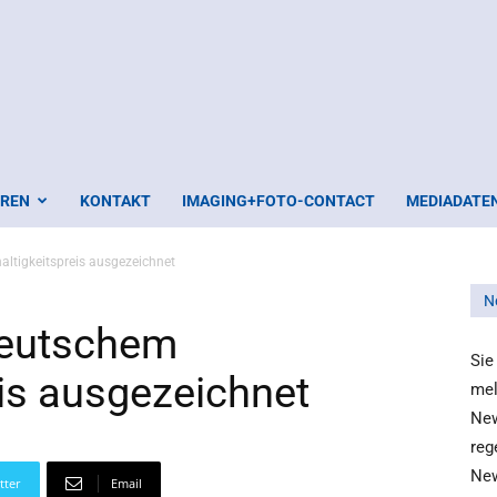
EREN
KONTAKT
IMAGING+FOTO-CONTACT
MEDIADATE
ltigkeitspreis ausgezeichnet
N
Deutschem
Sie
is ausgezeichnet
mel
New
reg
New
tter
Email