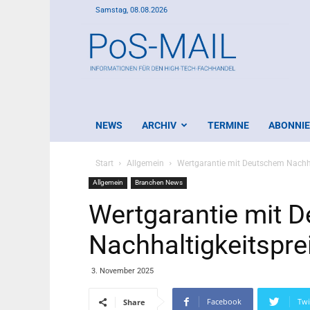
Samstag, 08.08.2026
PoS-
Mail
NEWS
ARCHIV
TERMINE
ABONNI
Start
Allgemein
Wertgarantie mit Deutschem Nachha
Allgemein
Branchen News
Wertgarantie mit 
Nachhaltigkeitspre
3. November 2025
Facebook
Twi
Share