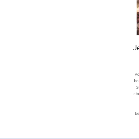
Je
Vo
be
2
sta
be