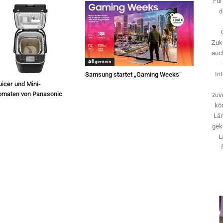
Für
d
Zuk
auch
Allgemein
In
Samsung startet „Gaming Weeks“
icer und Mini-
omaten von Panasonic
zuve
kö
Län
gek
L