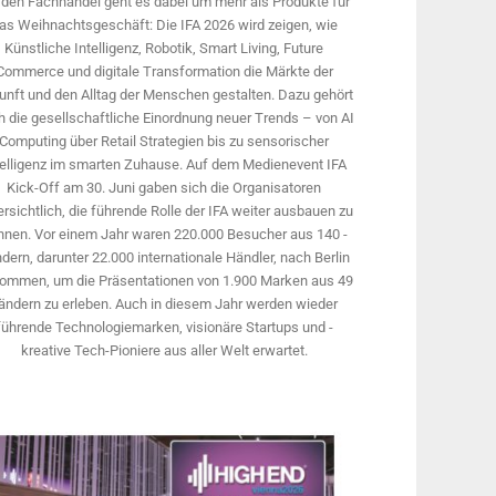
 den Fachhandel geht es dabei um mehr als Produkte für
as Weihnachtsgeschäft: Die IFA 2026 wird ­zeigen, wie
Künstliche Intelligenz, Robotik, Smart Living, Future
Commerce und digitale Trans­formation die Märkte der
unft und den Alltag der Menschen gestalten. Dazu gehört
 die gesellschaftliche Einordnung neuer Trends – von AI
Computing über Retail Strategien bis zu sensorischer
telligenz im smarten Zuhause. Auf dem Medien­event IFA
Kick-Off am 30. Juni gaben sich die Organisatoren
rsichtlich, die führende Rolle der IFA weiter ausbauen zu
nnen. Vor einem Jahr ­waren 220.000 Besucher aus 140 ­
dern, ­darunter 22.000 internationale Händler, nach Berlin
ommen, um die Präsen­tationen von 1.900 Marken aus 49
ändern zu erleben. Auch in diesem Jahr werden wieder
führende Technologiemarken, visionäre Startups und ­
kreative Tech-Pioniere aus aller Welt erwartet.