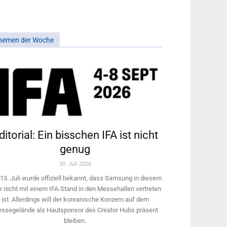
hemen der Woche
ditorial: Ein bisschen IFA ist nicht
genug
30. Juli 2026
13. Juli wurde offiziell bekannt, dass Samsung in diesem
r nicht mit einem IFA-Stand in den Messehallen vertreten
ist. Allerdings will ­der koreanische Konzern auf dem
ssegelände als Hautsponsor des Creator Hubs präsent
bleiben.