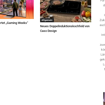
Für
d
Zuk
Allgemein
rtet „Gaming Weeks“
auch
Neues Doppelinduktionskochfeld von
Caso Design
In
zuve
kö
Län
gek
L