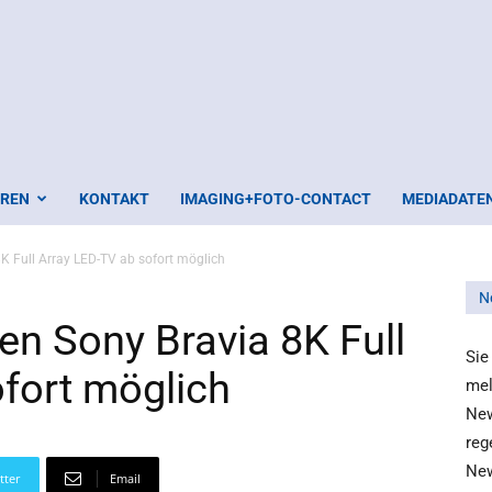
EREN
KONTAKT
IMAGING+FOTO-CONTACT
MEDIADATE
8K Full Array LED-TV ab sofort möglich
N
en Sony Bravia 8K Full
Sie
fort möglich
mel
New
reg
New
tter
Email