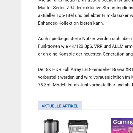
Wie auf allen neuen Bravia XR-Modellen ist auc
Master Series Z9J der exklusive Streamingdienst
aktueller Top-Titel und beliebter Filmklassiker
Enhanced-Kollektion bieten kann.
Auch spielbegeisterte Nutzer werden sich über 
Funktionen wie 4K/120 BpS, VRR und ALLM ermögl
er an eine Konsole der neuesten Generation an
Der 8K HDR Full Array LED-Fernseher Bravia XR 
vorbestellt werden und wird voraussichtlich im M
75-Zoll-Modell ist ab Juni vorbestellbar und ab Ju
AKTUELLE ARTIKEL