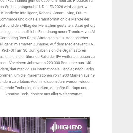
 den Fachhandel geht es dabei um mehr als Produkte für
as Weihnachtsgeschäft: Die IFA 2026 wird ­zeigen, wie
Künstliche Intelligenz, Robotik, Smart Living, Future
Commerce und digitale Trans­formation die Märkte der
unft und den Alltag der Menschen gestalten. Dazu gehört
 die gesellschaftliche Einordnung neuer Trends – von AI
Computing über Retail Strategien bis zu sensorischer
telligenz im smarten Zuhause. Auf dem Medien­event IFA
Kick-Off am 30. Juni gaben sich die Organisatoren
rsichtlich, die führende Rolle der IFA weiter ausbauen zu
nnen. Vor einem Jahr ­waren 220.000 Besucher aus 140 ­
dern, ­darunter 22.000 internationale Händler, nach Berlin
ommen, um die Präsen­tationen von 1.900 Marken aus 49
ändern zu erleben. Auch in diesem Jahr werden wieder
führende Technologiemarken, visionäre Startups und ­
kreative Tech-Pioniere aus aller Welt erwartet.