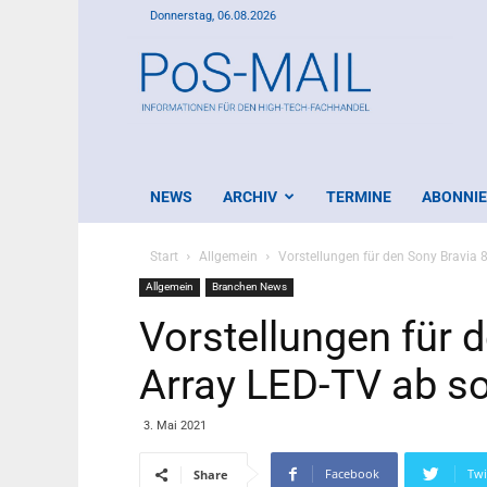
Donnerstag, 06.08.2026
PoS-
Mail
NEWS
ARCHIV
TERMINE
ABONNI
Start
Allgemein
Vorstellungen für den Sony Bravia 
Allgemein
Branchen News
Vorstellungen für d
Array LED-TV ab so
3. Mai 2021
Facebook
Twi
Share