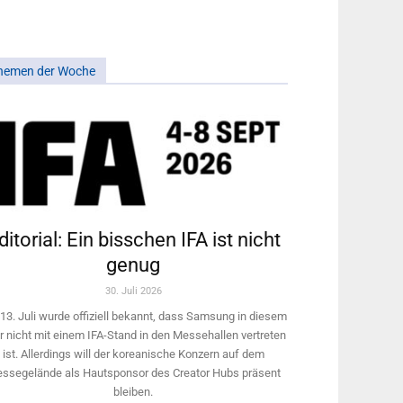
hemen der Woche
ditorial: Ein bisschen IFA ist nicht
genug
30. Juli 2026
13. Juli wurde offiziell bekannt, dass Samsung in diesem
r nicht mit einem IFA-Stand in den Messehallen vertreten
ist. Allerdings will ­der koreanische Konzern auf dem
ssegelände als Hautsponsor des Creator Hubs präsent
bleiben.