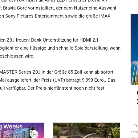
h auf dem 8K HDR Full Array LED-Fernseher Bravia XR
 Bravia Core vorinstalliert, der dem Nutzer eine Auswahl
 von Sony Pictures Entertainment sowie die große IMAX
den Z9J freuen: Dank Unterstützung für HDMI 2.1-
icht er eine flüssige und schnelle Spieldarstellung, wenn
geschlossen wird.
MASTER Series Z9J in der Größe 85 Zoll kann ab sofort
ai ausgeliefert; der Preis (UVP) beträgt 9.999 Euro.. Das
li verfügbar. Der Preis hierfür steht noch nicht fest.
Tr
Inn