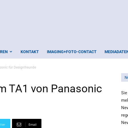
EREN
KONTAKT
IMAGING+FOTO-CONTACT
MEDIADATE
nic für Designfreunde
N
m TA1 von Panasonic
Sie
mel
New
reg
New
tter
Email