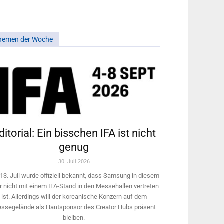
hemen der Woche
ditorial: Ein bisschen IFA ist nicht
genug
30. Juli 2026
13. Juli wurde offiziell bekannt, dass Samsung in diesem
r nicht mit einem IFA-Stand in den Messehallen vertreten
ist. Allerdings will ­der koreanische Konzern auf dem
ssegelände als Hautsponsor des Creator Hubs präsent
bleiben.