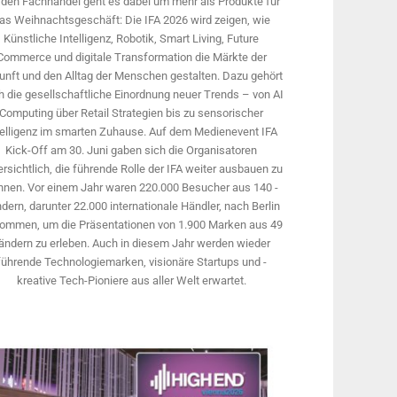
 den Fachhandel geht es dabei um mehr als Produkte für
as Weihnachtsgeschäft: Die IFA 2026 wird ­zeigen, wie
Künstliche Intelligenz, Robotik, Smart Living, Future
Commerce und digitale Trans­formation die Märkte der
unft und den Alltag der Menschen gestalten. Dazu gehört
 die gesellschaftliche Einordnung neuer Trends – von AI
Computing über Retail Strategien bis zu sensorischer
telligenz im smarten Zuhause. Auf dem Medien­event IFA
Kick-Off am 30. Juni gaben sich die Organisatoren
rsichtlich, die führende Rolle der IFA weiter ausbauen zu
nnen. Vor einem Jahr ­waren 220.000 Besucher aus 140 ­
dern, ­darunter 22.000 internationale Händler, nach Berlin
ommen, um die Präsen­tationen von 1.900 Marken aus 49
ändern zu erleben. Auch in diesem Jahr werden wieder
führende Technologiemarken, visionäre Startups und ­
kreative Tech-Pioniere aus aller Welt erwartet.