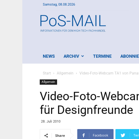
Samstag, 08.08.2026
PoS-
Mail
NEWS
ARCHIV
TERMINE
ABONNI
Start
Allgemein
Video-Foto-Webcam TA1 von Panaso
Allgemein
Video-Foto-Webca
für Designfreunde
28. Juli 2010
Facebook
Twi
Share