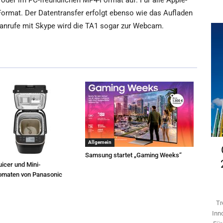
oder im PC-freundlichen MP4-Format auf. Für alle Apple-
ormat. Der Datentransfer erfolgt ebenso wie das Aufladen
oanrufe mit Skype wird die TA1 sogar zur Webcam.
Allgemein
Samsung startet „Gaming Weeks“
icer und Mini-
omaten von Panasonic
Tr
Inn