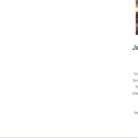
Je
Vo
be
2
sta
be