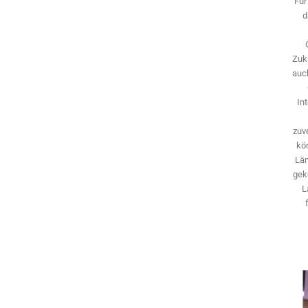
Für
d
Zuk
auch
In
zuve
kö
Län
gek
L