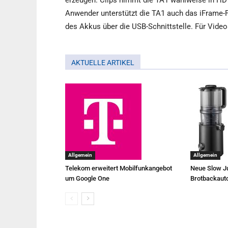
erzeugen. Clips nimmt die TA1 wahlweise in HD 
Anwender unterstützt die TA1 auch das iFrame-F
des Akkus über die USB-Schnittstelle. Für Vide
AKTUELLE ARTIKEL
Allgemein
Allgemein
Telekom erweitert Mobilfunkangebot
Neue Slow Ju
um Google One
Brotbackaut