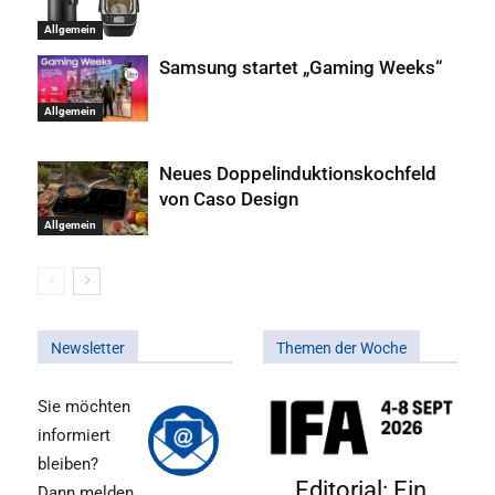
Allgemein
Samsung startet „Gaming Weeks“
Allgemein
Neues Doppelinduktionskochfeld
von Caso Design
Allgemein
Newsletter
Themen der Woche
Sie möchten
informiert
bleiben?
Editorial: Ein
Dann melden