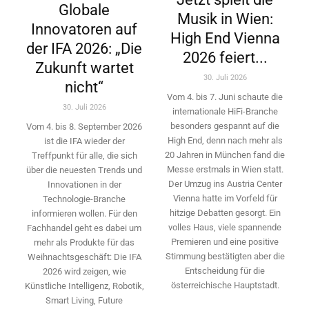
Globale
Musik in Wien:
Innovatoren auf
High End Vienna
der IFA 2026: „Die
2026 feiert...
Zukunft wartet
30. Juli 2026
nicht“
Vom 4. bis 7. Juni schaute die
30. Juli 2026
internationale HiFi-Branche
besonders gespannt auf die
Vom 4. bis 8. September 2026
High End, denn nach mehr als
ist die IFA wieder der
20 Jahren in München fand die
Treffpunkt für alle, die sich
Messe erstmals in Wien statt.
über die neuesten Trends und
Der Umzug ins Austria Center
Innovationen in der
Vienna hatte im Vorfeld für
Technologie-­Branche
hitzige Debatten gesorgt. Ein
informieren wollen. Für den
volles Haus, viele spannende
Fachhandel geht es dabei um
Premieren und eine positive
mehr als Produkte für das
Stimmung bestätigten aber die
Weihnachtsgeschäft: Die IFA
Entscheidung für die
2026 wird ­zeigen, wie
österreichische Hauptstadt.
Künstliche Intelligenz, Robotik,
Smart Living, Future