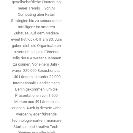
gesellschaftliche Einordnung
neuer Trends – von AI
Computing über Retail
Strategien bis zu sensorischer
Intelligenz im smarten
Zuhause. Auf dem Medien­
event IFA Kick-Off am 30. Juni
gaben sich die Organisatoren
zuversichtlich, die führende
Rolle der IFA weiter ausbauen
zu können. Vor einem Jahr ­
waren 220.000 Besucher aus
140 ­Ländern, ­darunter 22.000
internationale Händler, nach
Berlin gekommen, um die
Präsen­tationen von 1.900
Marken aus 49 Ländern zu
erleben. Auch in diesem Jahr
werden wieder führende
Technologiemarken, visionäre
Startups und ­kreative Tech-
Pioniere aus aller Welt