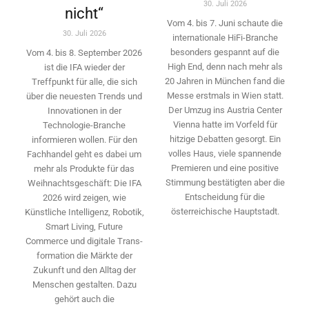
30. Juli 2026
nicht“
Vom 4. bis 7. Juni schaute die
30. Juli 2026
internationale HiFi-Branche
besonders gespannt auf die
Vom 4. bis 8. September 2026
High End, denn nach mehr als
ist die IFA wieder der
20 Jahren in München fand die
Treffpunkt für alle, die sich
Messe erstmals in Wien statt.
über die neuesten Trends und
Der Umzug ins Austria Center
Innovationen in der
Vienna hatte im Vorfeld für
Technologie-­Branche
hitzige Debatten gesorgt. Ein
informieren wollen. Für den
volles Haus, viele spannende
Fachhandel geht es dabei um
Premieren und eine positive
mehr als Produkte für das
Stimmung bestätigten aber die
Weihnachtsgeschäft: Die IFA
Entscheidung für die
2026 wird ­zeigen, wie
österreichische Hauptstadt.
Künstliche Intelligenz, Robotik,
Smart Living, Future
Commerce und digitale Trans­
formation die Märkte der
Zukunft und den Alltag der
Menschen gestalten. Dazu
gehört auch die