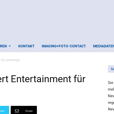
EREN
KONTAKT
IMAGING+FOTO-CONTACT
MEDIADATE
 für unterwegs
N
t Entertainment für
Sie
mel
New
reg
New
tter
Email