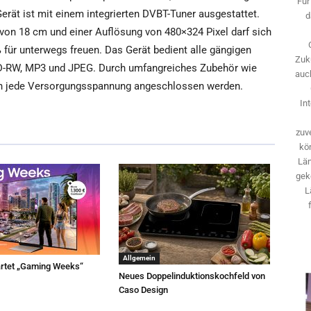
Für
t ist mit einem integrierten DVBT-Tuner ausgestattet.
d
 von 18 cm und einer Auflösung von 480×324 Pixel darf sich
 für unterwegs freuen. Das Gerät bedient alle gängigen
Zuk
D-RW, MP3 und JPEG. Durch umfangreiches Zubehör wie
auch
 an jede Versorgungsspannung angeschlossen werden.
In
zuve
kö
Län
gek
L
Allgemein
rtet „Gaming Weeks“
Neues Doppelinduktionskochfeld von
Caso Design