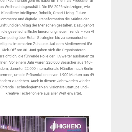
 den Fachhandel geht es dabei um mehr als Produkte für
as Weihnachtsgeschäft: Die IFA 2026 wird ­zeigen, wie
Künstliche Intelligenz, Robotik, Smart Living, Future
Commerce und digitale Trans­formation die Märkte der
unft und den Alltag der Menschen gestalten. Dazu gehört
 die gesellschaftliche Einordnung neuer Trends – von AI
Computing über Retail Strategien bis zu sensorischer
telligenz im smarten Zuhause. Auf dem Medien­event IFA
Kick-Off am 30. Juni gaben sich die Organisatoren
rsichtlich, die führende Rolle der IFA weiter ausbauen zu
nnen. Vor einem Jahr ­waren 220.000 Besucher aus 140 ­
dern, ­darunter 22.000 internationale Händler, nach Berlin
ommen, um die Präsen­tationen von 1.900 Marken aus 49
ändern zu erleben. Auch in diesem Jahr werden wieder
führende Technologiemarken, visionäre Startups und ­
kreative Tech-Pioniere aus aller Welt erwartet.