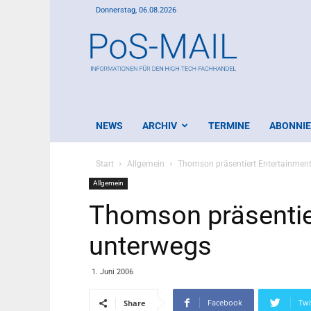
Donnerstag, 06.08.2026
PoS-
Mail
NEWS
ARCHIV
TERMINE
ABONNI
Start
Allgemein
Thomson präsentiert Entertainment
Allgemein
Thomson präsentier
unterwegs
1. Juni 2006
Facebook
Twi
Share