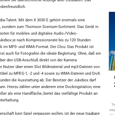
t sowie die übersichtliche Anzeige aller Lieddaten. Das
dienfreundlich.
ia-Talent. Mit dem X 3030 E gehört erstmals eine
, sondern zum Thomson Scenium-Sortiment. Das Gerät in
oten für mobiles und digitales Audio-/Video-
Jukebox je nach Kompressionsrate bis zu 120 Stunden
ik im MP3- und WMA-Format. Der Clou: Das Produkt ist
ist auch für Fotografen die ideale Begleitung. Ohne, daß ein
über den USB-Anschluß direkt von der Kamera
r Nutzer über einen Slot Bildmaterial und mp3-Dateien von
ibel zu MPEG-1, -2 und -4 sowie zu WMA-Dateien und DivX.
unden die Ausstattung ab. Der Besitzer der Jukebox darf
en. Hierzu zählen unter anderem eine Dockingstation, eine
er als eine Handfläche, bietet das vielfältige Produkt an
nterhaltung.
Tr
Inn
erschaft kein Spiel verpassen wollen, ist der neue tragbare