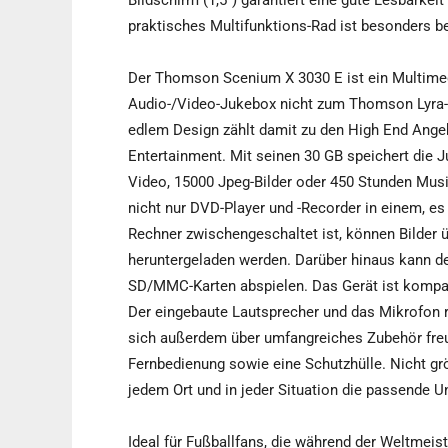
Bildschirm (1,5") garantiert eine gute Lesbarkei
praktisches Multifunktions-Rad ist besonders be
Der Thomson Scenium X 3030 E ist ein Multimed
Audio-/Video-Jukebox nicht zum Thomson Lyra-
edlem Design zählt damit zu den High End Angeb
Entertainment. Mit seinen 30 GB speichert die 
Video, 15000 Jpeg-Bilder oder 450 Stunden Mus
nicht nur DVD-Player und -Recorder in einem, es 
Rechner zwischengeschaltet ist, können Bilder 
heruntergeladen werden. Darüber hinaus kann de
SD/MMC-Karten abspielen. Das Gerät ist kompat
Der eingebaute Lautsprecher und das Mikrofon r
sich außerdem über umfangreiches Zubehör freu
Fernbedienung sowie eine Schutzhülle. Nicht größ
jedem Ort und in jeder Situation die passende U
Ideal für Fußballfans, die während der Weltmeist