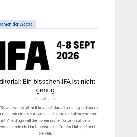
hemen der Woche
ditorial: Ein bisschen IFA ist nicht
genug
30. Juli 2026
13. Juli wurde offiziell bekannt, dass Samsung in diesem
r nicht mit einem IFA-Stand in den Messehallen vertreten
ist. Allerdings will ­der koreanische Konzern auf dem
ssegelände als Hautsponsor des Creator Hubs präsent
bleiben.