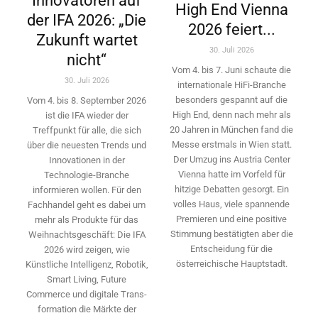
Innovatoren auf
High End Vienna
der IFA 2026: „Die
2026 feiert...
Zukunft wartet
30. Juli 2026
nicht“
Vom 4. bis 7. Juni schaute die
30. Juli 2026
internationale HiFi-Branche
besonders gespannt auf die
Vom 4. bis 8. September 2026
High End, denn nach mehr als
ist die IFA wieder der
20 Jahren in München fand die
Treffpunkt für alle, die sich
Messe erstmals in Wien statt.
über die neuesten Trends und
Der Umzug ins Austria Center
Innovationen in der
Vienna hatte im Vorfeld für
Technologie-­Branche
hitzige Debatten gesorgt. Ein
informieren wollen. Für den
volles Haus, viele spannende
Fachhandel geht es dabei um
Premieren und eine positive
mehr als Produkte für das
Stimmung bestätigten aber die
Weihnachtsgeschäft: Die IFA
Entscheidung für die
2026 wird ­zeigen, wie
österreichische Hauptstadt.
Künstliche Intelligenz, Robotik,
Smart Living, Future
Commerce und digitale Trans­
formation die Märkte der