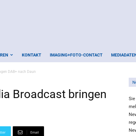
EREN
KONTAKT
IMAGING+FOTO-CONTACT
MEDIADATE
ingen DAB+ nach Daun
N
ia Broadcast bringen
Sie
mel
New
reg
New
tter
Email