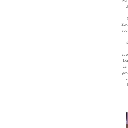
Für
d
Zuk
auch
In
zuve
kö
Län
gek
L