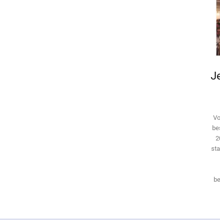
Je
Vo
be
2
sta
be