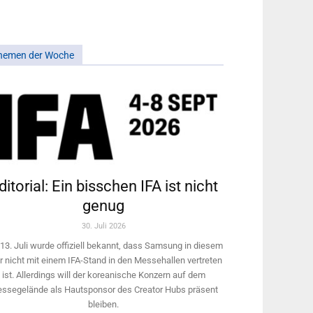
hemen der Woche
ditorial: Ein bisschen IFA ist nicht
genug
30. Juli 2026
13. Juli wurde offiziell bekannt, dass Samsung in diesem
r nicht mit einem IFA-Stand in den Messehallen vertreten
ist. Allerdings will ­der koreanische Konzern auf dem
ssegelände als Hautsponsor des Creator Hubs präsent
bleiben.