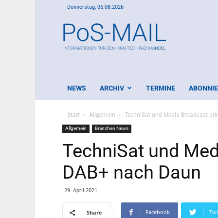
Donnerstag, 06.08.2026
PoS-
Mail
NEWS
ARCHIV
TERMINE
ABONNI
Start
Allgemein
TechniSat und Media Broadcast br
Allgemein
Branchen News
TechniSat und Med
DAB+ nach Daun
29. April 2021
Facebook
Twi
Share