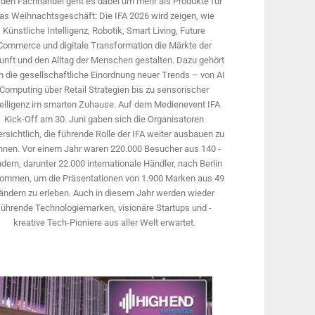
 den Fachhandel geht es dabei um mehr als Produkte für
as Weihnachtsgeschäft: Die IFA 2026 wird ­zeigen, wie
Künstliche Intelligenz, Robotik, Smart Living, Future
Commerce und digitale Trans­formation die Märkte der
unft und den Alltag der Menschen gestalten. Dazu gehört
 die gesellschaftliche Einordnung neuer Trends – von AI
Computing über Retail Strategien bis zu sensorischer
telligenz im smarten Zuhause. Auf dem Medien­event IFA
Kick-Off am 30. Juni gaben sich die Organisatoren
rsichtlich, die führende Rolle der IFA weiter ausbauen zu
nnen. Vor einem Jahr ­waren 220.000 Besucher aus 140 ­
dern, ­darunter 22.000 internationale Händler, nach Berlin
ommen, um die Präsen­tationen von 1.900 Marken aus 49
ändern zu erleben. Auch in diesem Jahr werden wieder
führende Technologiemarken, visionäre Startups und ­
kreative Tech-Pioniere aus aller Welt erwartet.