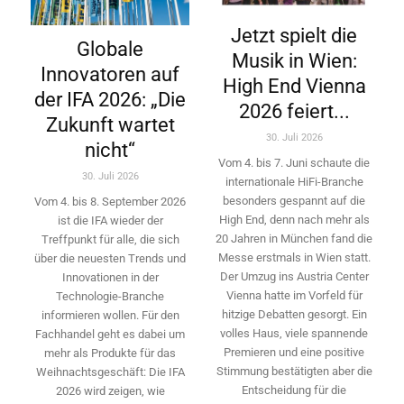
Jetzt spielt die
Globale
Musik in Wien:
Innovatoren auf
High End Vienna
der IFA 2026: „Die
2026 feiert...
Zukunft wartet
30. Juli 2026
nicht“
Vom 4. bis 7. Juni schaute die
30. Juli 2026
internationale HiFi-Branche
besonders gespannt auf die
Vom 4. bis 8. September 2026
High End, denn nach mehr als
ist die IFA wieder der
20 Jahren in München fand die
Treffpunkt für alle, die sich
Messe erstmals in Wien statt.
über die neuesten Trends und
Der Umzug ins Austria Center
Innovationen in der
Vienna hatte im Vorfeld für
Technologie-­Branche
hitzige Debatten gesorgt. Ein
informieren wollen. Für den
volles Haus, viele spannende
Fachhandel geht es dabei um
Premieren und eine positive
mehr als Produkte für das
Stimmung bestätigten aber die
Weihnachtsgeschäft: Die IFA
Entscheidung für die
2026 wird ­zeigen, wie