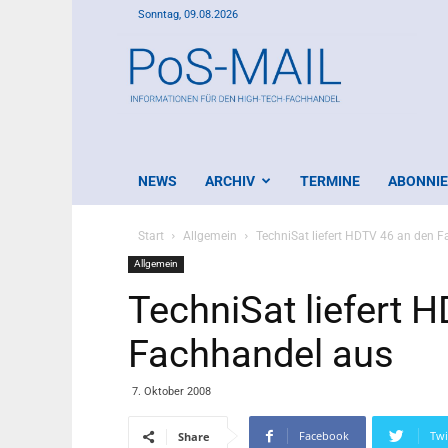
Sonntag, 09.08.2026
PoS-
Mail
NEWS
ARCHIV
TERMINE
ABONNI
Start
Allgemein
TechniSat liefert HDTV 46 an den 
Allgemein
TechniSat liefert 
Fachhandel aus
7. Oktober 2008
Facebook
Twi
Share