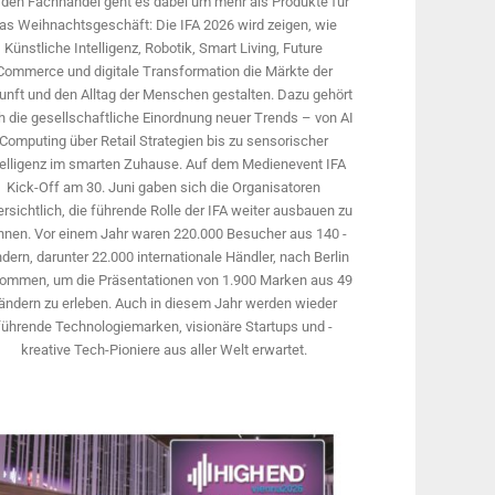
 den Fachhandel geht es dabei um mehr als Produkte für
as Weihnachtsgeschäft: Die IFA 2026 wird ­zeigen, wie
Künstliche Intelligenz, Robotik, Smart Living, Future
Commerce und digitale Trans­formation die Märkte der
unft und den Alltag der Menschen gestalten. Dazu gehört
 die gesellschaftliche Einordnung neuer Trends – von AI
Computing über Retail Strategien bis zu sensorischer
telligenz im smarten Zuhause. Auf dem Medien­event IFA
Kick-Off am 30. Juni gaben sich die Organisatoren
rsichtlich, die führende Rolle der IFA weiter ausbauen zu
nnen. Vor einem Jahr ­waren 220.000 Besucher aus 140 ­
dern, ­darunter 22.000 internationale Händler, nach Berlin
ommen, um die Präsen­tationen von 1.900 Marken aus 49
ändern zu erleben. Auch in diesem Jahr werden wieder
führende Technologiemarken, visionäre Startups und ­
kreative Tech-Pioniere aus aller Welt erwartet.