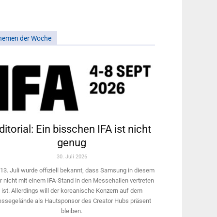
hemen der Woche
ditorial: Ein bisschen IFA ist nicht
genug
30. Juli 2026
13. Juli wurde offiziell bekannt, dass Samsung in diesem
r nicht mit einem IFA-Stand in den Messehallen vertreten
ist. Allerdings will ­der koreanische Konzern auf dem
ssegelände als Hautsponsor des Creator Hubs präsent
bleiben.