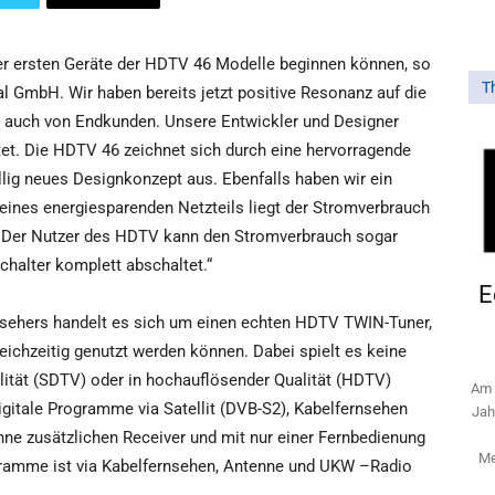
 der ersten Geräte der HDTV 46 Modelle beginnen können, so
T
al GmbH. Wir haben bereits jetzt positive Resonanz auf die
 auch von Endkunden. Unsere Entwickler und Designer
stet. Die HDTV 46 zeichnet sich durch eine hervorragende
llig neues Designkonzept aus. Ebenfalls haben wir ein
ines energiesparenden Netzteils liegt der Stromverbrauch
. Der Nutzer des HDTV kann den Stromverbrauch sogar
chalter komplett abschaltet.“
E
nsehers handelt es sich um einen echten HDTV TWIN-Tuner,
chzeitig genutzt werden können. Dabei spielt es keine
ität (SDTV) oder in hochauflösender Qualität (HDTV)
Am 
tale Programme via Satellit (DVB-S2), Kabelfernsehen
Jah
ne zusätzlichen Receiver und mit nur einer Fernbedienung
Me
ramme ist via Kabelfernsehen, Antenne und UKW –Radio