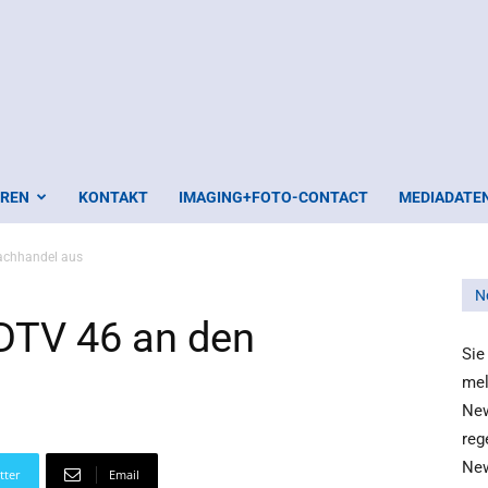
EREN
KONTAKT
IMAGING+FOTO-CONTACT
MEDIADATE
Fachhandel aus
N
HDTV 46 an den
Sie
mel
New
reg
New
tter
Email