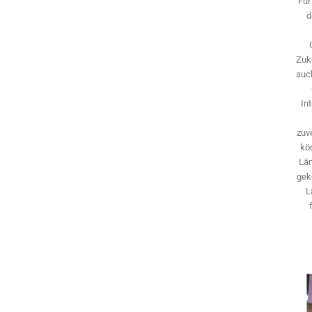
Für
d
Zuk
auch
In
zuve
kö
Län
gek
L