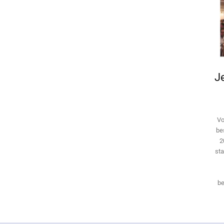
Je
Vo
be
2
sta
be