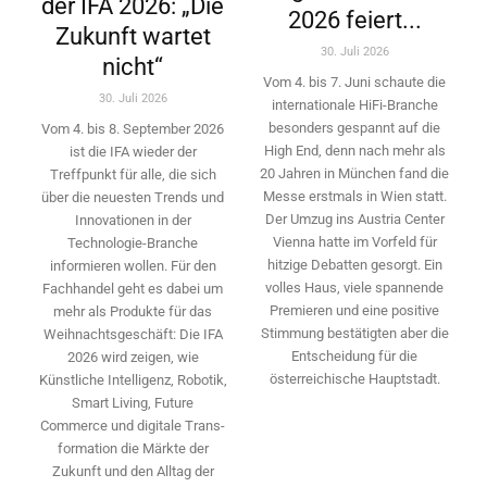
der IFA 2026: „Die
2026 feiert...
Zukunft wartet
30. Juli 2026
nicht“
Vom 4. bis 7. Juni schaute die
30. Juli 2026
internationale HiFi-Branche
besonders gespannt auf die
Vom 4. bis 8. September 2026
High End, denn nach mehr als
ist die IFA wieder der
20 Jahren in München fand die
Treffpunkt für alle, die sich
Messe erstmals in Wien statt.
über die neuesten Trends und
Der Umzug ins Austria Center
Innovationen in der
Vienna hatte im Vorfeld für
Technologie-­Branche
hitzige Debatten gesorgt. Ein
informieren wollen. Für den
volles Haus, viele spannende
Fachhandel geht es dabei um
Premieren und eine positive
mehr als Produkte für das
Stimmung bestätigten aber die
Weihnachtsgeschäft: Die IFA
Entscheidung für die
2026 wird ­zeigen, wie
österreichische Hauptstadt.
Künstliche Intelligenz, Robotik,
Smart Living, Future
Commerce und digitale Trans­
formation die Märkte der
Zukunft und den Alltag der