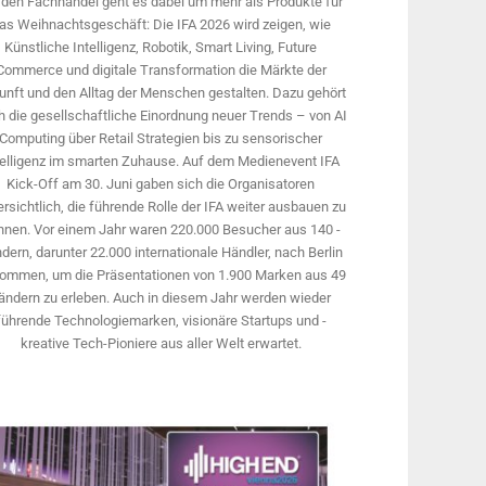
 den Fachhandel geht es dabei um mehr als Produkte für
as Weihnachtsgeschäft: Die IFA 2026 wird ­zeigen, wie
Künstliche Intelligenz, Robotik, Smart Living, Future
Commerce und digitale Trans­formation die Märkte der
unft und den Alltag der Menschen gestalten. Dazu gehört
 die gesellschaftliche Einordnung neuer Trends – von AI
Computing über Retail Strategien bis zu sensorischer
telligenz im smarten Zuhause. Auf dem Medien­event IFA
Kick-Off am 30. Juni gaben sich die Organisatoren
rsichtlich, die führende Rolle der IFA weiter ausbauen zu
nnen. Vor einem Jahr ­waren 220.000 Besucher aus 140 ­
dern, ­darunter 22.000 internationale Händler, nach Berlin
ommen, um die Präsen­tationen von 1.900 Marken aus 49
ändern zu erleben. Auch in diesem Jahr werden wieder
führende Technologiemarken, visionäre Startups und ­
kreative Tech-Pioniere aus aller Welt erwartet.