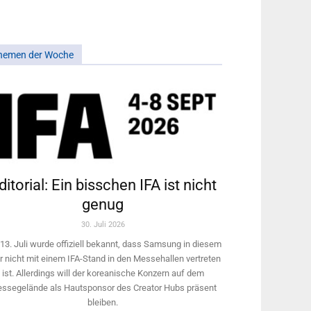
hemen der Woche
ditorial: Ein bisschen IFA ist nicht
genug
30. Juli 2026
13. Juli wurde offiziell bekannt, dass Samsung in diesem
r nicht mit einem IFA-Stand in den Messehallen vertreten
ist. Allerdings will ­der koreanische Konzern auf dem
ssegelände als Hautsponsor des Creator Hubs präsent
bleiben.