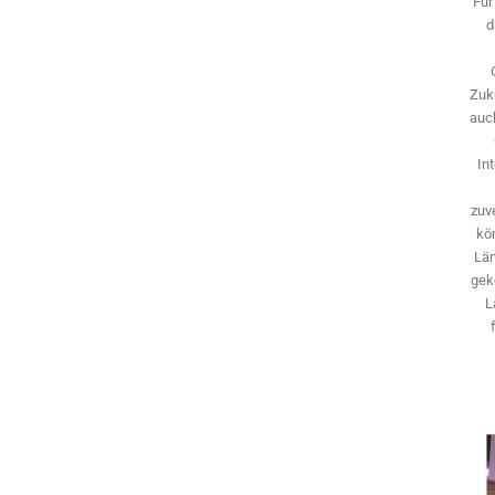
Für
d
Zuk
auch
In
zuve
kö
Län
gek
L