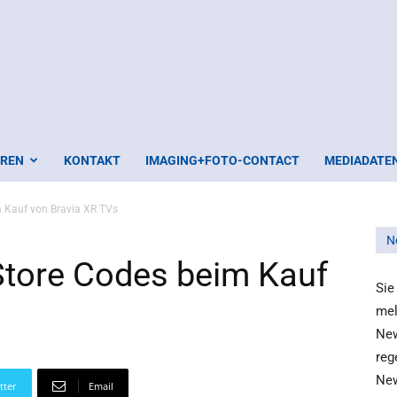
EREN
KONTAKT
IMAGING+FOTO-CONTACT
MEDIADATE
m Kauf von Bravia XR TVs
N
Store Codes beim Kauf
Sie
mel
New
reg
New
tter
Email