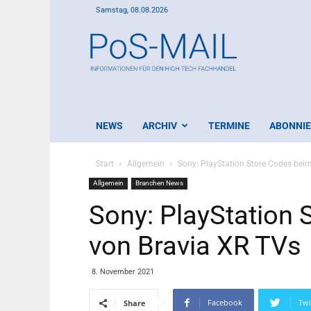
Samstag, 08.08.2026
PoS-
Mail
NEWS
ARCHIV
TERMINE
ABONNI
Start
Allgemein
Sony: PlayStation Store Codes bei
Allgemein
Branchen News
Sony: PlayStation 
von Bravia XR TVs
8. November 2021
Facebook
Twi
Share