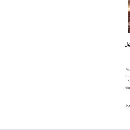
Je
Vo
be
2
sta
be