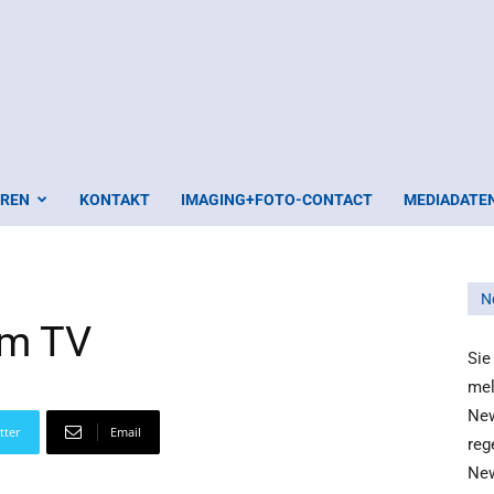
EREN
KONTAKT
IMAGING+FOTO-CONTACT
MEDIADATE
N
um TV
Sie
mel
New
tter
Email
reg
New