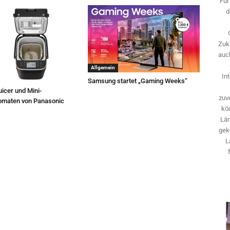
Für
d
Zuk
auch
Allgemein
In
Samsung startet „Gaming Weeks“
icer und Mini-
zuve
omaten von Panasonic
kö
Län
gek
L