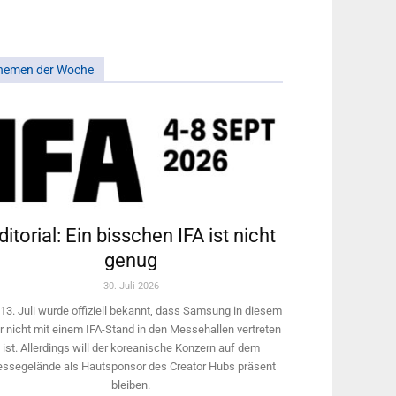
hemen der Woche
ditorial: Ein bisschen IFA ist nicht
genug
30. Juli 2026
13. Juli wurde offiziell bekannt, dass Samsung in diesem
r nicht mit einem IFA-Stand in den Messehallen vertreten
ist. Allerdings will ­der koreanische Konzern auf dem
ssegelände als Hautsponsor des Creator Hubs präsent
bleiben.