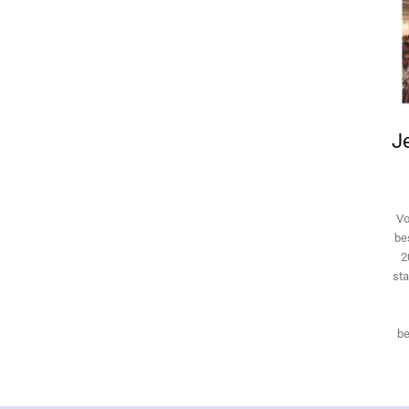
Je
Vo
be
2
sta
be