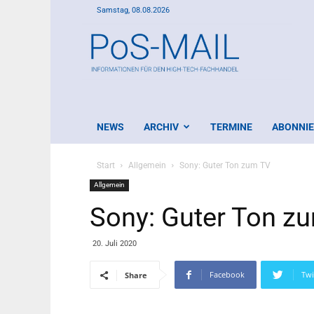
Samstag, 08.08.2026
PoS-
Mail
NEWS
ARCHIV
TERMINE
ABONNI
Start
Allgemein
Sony: Guter Ton zum TV
Allgemein
Sony: Guter Ton z
20. Juli 2020
Facebook
Twi
Share