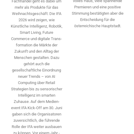
volles Haus, viele spannende
Fachhandel geht es dabei um
Premieren und eine positive
mehr als Produkte für das
Stimmung bestätigten aber die
Weihnachtsgeschäft: Die IFA
Entscheidung für die
2026 wird ­zeigen, wie
österreichische Hauptstadt.
Künstliche Intelligenz, Robotik,
Smart Living, Future
Commerce und digitale Trans­
formation die Märkte der
Zukunft und den Alltag der
Menschen gestalten. Dazu
gehört auch die
gesellschaftliche Einordnung
neuer Trends – von AI
Computing über Retail
Strategien bis zu sensorischer
Intelligenz im smarten
Zuhause. Auf dem Medien­
event IFA Kick-Off am 30. Juni
gaben sich die Organisatoren
zuversichtlich, die führende
Rolle der IFA weiter ausbauen
zu können. Vor einem Jahr ­