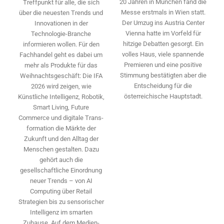
20 Jahren in München fand die
Treffpunkt für alle, die sich
Messe erstmals in Wien statt.
über die neuesten Trends und
Der Umzug ins Austria Center
Innovationen in der
Vienna hatte im Vorfeld für
Technologie-­Branche
hitzige Debatten gesorgt. Ein
informieren wollen. Für den
volles Haus, viele spannende
Fachhandel geht es dabei um
Premieren und eine positive
mehr als Produkte für das
Stimmung bestätigten aber die
Weihnachtsgeschäft: Die IFA
Entscheidung für die
2026 wird ­zeigen, wie
österreichische Hauptstadt.
Künstliche Intelligenz, Robotik,
Smart Living, Future
Commerce und digitale Trans­
formation die Märkte der
Zukunft und den Alltag der
Menschen gestalten. Dazu
gehört auch die
gesellschaftliche Einordnung
neuer Trends – von AI
Computing über Retail
Strategien bis zu sensorischer
Intelligenz im smarten
Zuhause. Auf dem Medien­