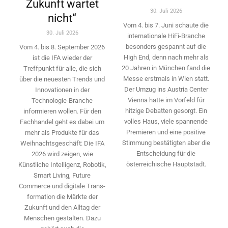
Zukunft wartet
30. Juli 2026
nicht“
Vom 4. bis 7. Juni schaute die
30. Juli 2026
internationale HiFi-Branche
besonders gespannt auf die
Vom 4. bis 8. September 2026
High End, denn nach mehr als
ist die IFA wieder der
20 Jahren in München fand die
Treffpunkt für alle, die sich
Messe erstmals in Wien statt.
über die neuesten Trends und
Der Umzug ins Austria Center
Innovationen in der
Vienna hatte im Vorfeld für
Technologie-­Branche
hitzige Debatten gesorgt. Ein
informieren wollen. Für den
volles Haus, viele spannende
Fachhandel geht es dabei um
Premieren und eine positive
mehr als Produkte für das
Stimmung bestätigten aber die
Weihnachtsgeschäft: Die IFA
Entscheidung für die
2026 wird ­zeigen, wie
österreichische Hauptstadt.
Künstliche Intelligenz, Robotik,
Smart Living, Future
Commerce und digitale Trans­
formation die Märkte der
Zukunft und den Alltag der
Menschen gestalten. Dazu