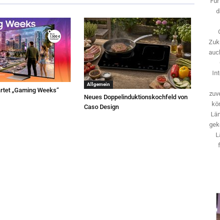
Für
d
Zuk
auch
In
Allgemein
rtet „Gaming Weeks“
zuve
Neues Doppelinduktionskochfeld von
kö
Caso Design
Län
gek
L