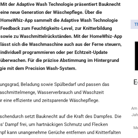
Mit der Adaptive Wash Technologie präsentiert Bauknecht
eine neue Generation der Wäschepflege. Über die
HomeWhiz-App sammelt die Adaptive Wash Technologie
T
Feedback zum Feuchtigkeits-Level, zur Knitterbildung
sowie zu Waschmittelrückständen. Mit der HomeWhiz-App
lässt sich die Waschmaschine auch aus der Ferne steuern,
individuell programmieren oder per Echtzeit-Update
überwachen. Für die präzise Abstimmung im Hintergrund
ogie mit dem Precision Wash-System.
E
tzungsgrad, Beladung sowie Spülbedarf und passen das
schmittelmenge, Wasserverbrauch und Waschzeit
r eine effiziente und zeitsparende Wäschepflege.
Am 
Jah
ischendurch setzt Bauknecht auf die Kraft des Dampfes. Die
s’ Dampf frei, um hartnäckigen Schmutz und Flecken
Me
ampf kann unangenehme Gerüche entfernen und Knitterfalten