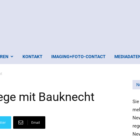
EREN
KONTAKT
IMAGING+FOTO-CONTACT
MEDIADATE
ht
N
ege mit Bauknecht
Sie
mel
New
tter
Email
reg
New