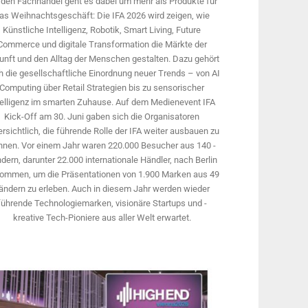
 den Fachhandel geht es dabei um mehr als Produkte für
as Weihnachtsgeschäft: Die IFA 2026 wird ­zeigen, wie
Künstliche Intelligenz, Robotik, Smart Living, Future
Commerce und digitale Trans­formation die Märkte der
unft und den Alltag der Menschen gestalten. Dazu gehört
 die gesellschaftliche Einordnung neuer Trends – von AI
Computing über Retail Strategien bis zu sensorischer
telligenz im smarten Zuhause. Auf dem Medien­event IFA
Kick-Off am 30. Juni gaben sich die Organisatoren
rsichtlich, die führende Rolle der IFA weiter ausbauen zu
nnen. Vor einem Jahr ­waren 220.000 Besucher aus 140 ­
dern, ­darunter 22.000 internationale Händler, nach Berlin
ommen, um die Präsen­tationen von 1.900 Marken aus 49
ändern zu erleben. Auch in diesem Jahr werden wieder
führende Technologiemarken, visionäre Startups und ­
kreative Tech-Pioniere aus aller Welt erwartet.