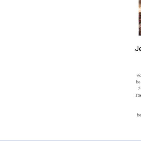
Je
Vo
be
2
sta
be