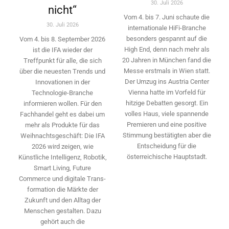
30. Juli 2026
nicht“
Vom 4. bis 7. Juni schaute die
30. Juli 2026
internationale HiFi-Branche
besonders gespannt auf die
Vom 4. bis 8. September 2026
High End, denn nach mehr als
ist die IFA wieder der
20 Jahren in München fand die
Treffpunkt für alle, die sich
Messe erstmals in Wien statt.
über die neuesten Trends und
Der Umzug ins Austria Center
Innovationen in der
Vienna hatte im Vorfeld für
Technologie-­Branche
hitzige Debatten gesorgt. Ein
informieren wollen. Für den
volles Haus, viele spannende
Fachhandel geht es dabei um
Premieren und eine positive
mehr als Produkte für das
Stimmung bestätigten aber die
Weihnachtsgeschäft: Die IFA
Entscheidung für die
2026 wird ­zeigen, wie
österreichische Hauptstadt.
Künstliche Intelligenz, Robotik,
Smart Living, Future
Commerce und digitale Trans­
formation die Märkte der
Zukunft und den Alltag der
Menschen gestalten. Dazu
gehört auch die