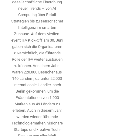
gesellschaftliche Einordnung
neuer Trends – von AI
Computing über Retail
Strategien bis zu sensorischer
Intelligenz im smarten
Zuhause. Auf dem Medien­
event IFA Kick-Off am 30. Juni
gaben sich die Organisatoren
zuversichtlich, die führende
Rolle der IFA weiter ausbauen
zu können. Vor einem Jahr ­
waren 220.000 Besucher aus
140 ­Ländern, ­darunter 22.000
internationale Händler, nach
Berlin gekommen, um die
Präsen­tationen von 1.900
Marken aus 49 Ländern zu
erleben. Auch in diesem Jahr
werden wieder führende
Technologiemarken, visionäre
Startups und ­kreative Tech-
Pioniere aus aller Welt