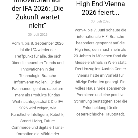
High End Vienna
der IFA 2026: „Die
2026 feiert...
Zukunft wartet
30. Juli 2026
nicht“
Vom 4. bis 7. Juni schaute die
30. Juli 2026
internationale HiFi-Branche
besonders gespannt auf die
Vom 4. bis 8. September 2026
High End, denn nach mehr als
ist die IFA wieder der
20 Jahren in München fand die
Treffpunkt für alle, die sich
Messe erstmals in Wien statt.
über die neuesten Trends und
Der Umzug ins Austria Center
Innovationen in der
Vienna hatte im Vorfeld für
Technologie-­Branche
hitzige Debatten gesorgt. Ein
informieren wollen. Für den
volles Haus, viele spannende
Fachhandel geht es dabei um
Premieren und eine positive
mehr als Produkte für das
Stimmung bestätigten aber die
Weihnachtsgeschäft: Die IFA
Entscheidung für die
2026 wird ­zeigen, wie
österreichische Hauptstadt.
Künstliche Intelligenz, Robotik,
Smart Living, Future
Commerce und digitale Trans­
formation die Märkte der