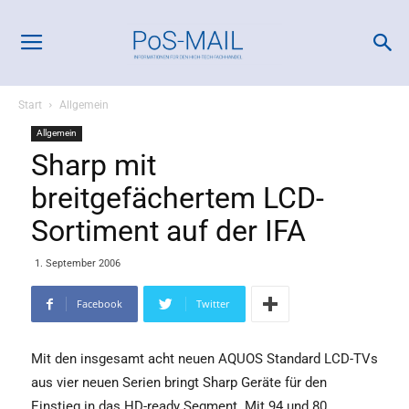
Start
Allgemein
Allgemein
Sharp mit
breitgefächertem LCD-
Sortiment auf der IFA
1. September 2006
Facebook
Twitter
Mit den insgesamt acht neuen AQUOS Standard LCD-TVs
aus vier neuen Serien bringt Sharp Geräte für den
Einstieg in das HD-ready Segment. Mit 94 und 80