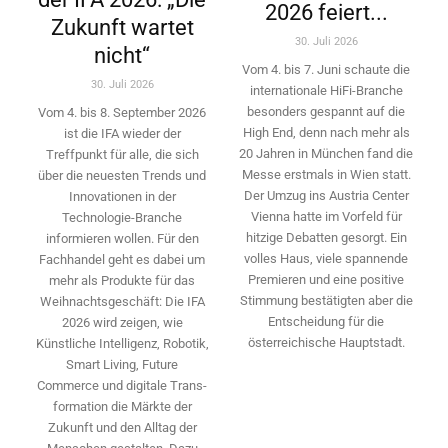
2026 feiert...
Zukunft wartet
30. Juli 2026
nicht“
Vom 4. bis 7. Juni schaute die
30. Juli 2026
internationale HiFi-Branche
besonders gespannt auf die
Vom 4. bis 8. September 2026
High End, denn nach mehr als
ist die IFA wieder der
20 Jahren in München fand die
Treffpunkt für alle, die sich
Messe erstmals in Wien statt.
über die neuesten Trends und
Der Umzug ins Austria Center
Innovationen in der
Vienna hatte im Vorfeld für
Technologie-­Branche
hitzige Debatten gesorgt. Ein
informieren wollen. Für den
volles Haus, viele spannende
Fachhandel geht es dabei um
Premieren und eine positive
mehr als Produkte für das
Stimmung bestätigten aber die
Weihnachtsgeschäft: Die IFA
Entscheidung für die
2026 wird ­zeigen, wie
österreichische Hauptstadt.
Künstliche Intelligenz, Robotik,
Smart Living, Future
Commerce und digitale Trans­
formation die Märkte der
Zukunft und den Alltag der