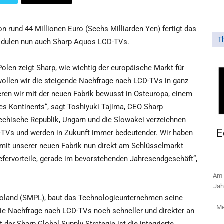
on rund 44 Millionen Euro (Sechs Milliarden Yen) fertigt das
T
dulen nun auch Sharp Aquos LCD-TVs.
olen zeigt Sharp, wie wichtig der europäische Markt für
 wollen wir die steigende Nachfrage nach LCD-TVs in ganz
ren wir mit der neuen Fabrik bewusst in Osteuropa, einem
 Kontinents“, sagt Toshiyuki Tajima, CEO Sharp
hechische Republik, Ungarn und die Slowakei verzeichnen
E
TVs und werden in Zukunft immer bedeutender. Wir haben
 mit unserer neuen Fabrik nun direkt am Schlüsselmarkt
Liefervorteile, gerade im bevorstehenden Jahresendgeschäft“,
Am 
Jah
 Poland (SMPL), baut das Technologieunternehmen seine
Me
die Nachfrage nach LCD-TVs noch schneller und direkter an