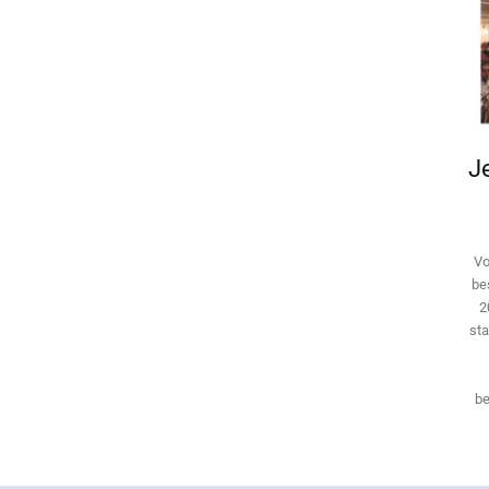
Je
Vo
be
2
sta
be