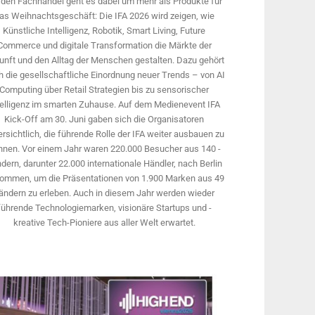
 den Fachhandel geht es dabei um mehr als Produkte für
as Weihnachtsgeschäft: Die IFA 2026 wird ­zeigen, wie
Künstliche Intelligenz, Robotik, Smart Living, Future
Commerce und digitale Trans­formation die Märkte der
unft und den Alltag der Menschen gestalten. Dazu gehört
 die gesellschaftliche Einordnung neuer Trends – von AI
Computing über Retail Strategien bis zu sensorischer
telligenz im smarten Zuhause. Auf dem Medien­event IFA
Kick-Off am 30. Juni gaben sich die Organisatoren
rsichtlich, die führende Rolle der IFA weiter ausbauen zu
nnen. Vor einem Jahr ­waren 220.000 Besucher aus 140 ­
dern, ­darunter 22.000 internationale Händler, nach Berlin
ommen, um die Präsen­tationen von 1.900 Marken aus 49
ändern zu erleben. Auch in diesem Jahr werden wieder
führende Technologiemarken, visionäre Startups und ­
kreative Tech-Pioniere aus aller Welt erwartet.