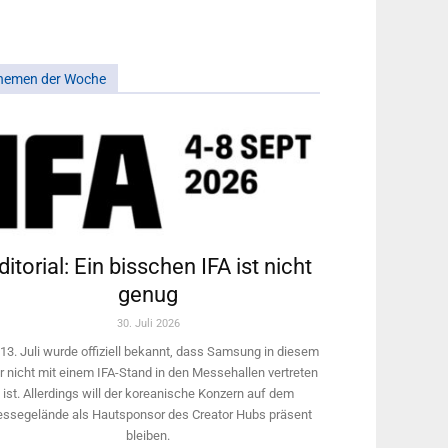
hemen der Woche
ditorial: Ein bisschen IFA ist nicht
genug
30. Juli 2026
13. Juli wurde offiziell bekannt, dass Samsung in diesem
r nicht mit einem IFA-Stand in den Messehallen vertreten
ist. Allerdings will ­der koreanische Konzern auf dem
ssegelände als Hautsponsor des Creator Hubs präsent
bleiben.