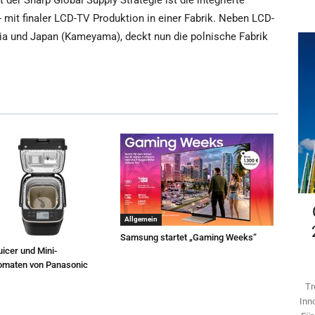
der Sharp Global Supply Strategie ist die integrierte
 mit finaler LCD-TV Produktion in einer Fabrik. Neben LCD-
ia und Japan (Kameyama), deckt nun die polnische Fabrik
Allgemein
Samsung startet „Gaming Weeks“
icer und Mini-
omaten von Panasonic
Tr
Inn