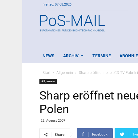
Freitag, 07.08.2026
PoS-
Mail
NEWS
ARCHIV
TERMINE
ABONNI
Start
Allgemein
Sharp eröffnet neue LCD-TV Fabrik 
Allgemein
Sharp eröffnet neu
Polen
28. August 2007
Facebook
Twi
Share