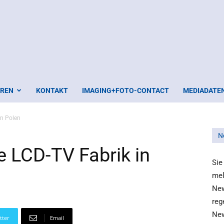
EREN
KONTAKT
IMAGING+FOTO-CONTACT
MEDIADATE
in Polen
N
e LCD-TV Fabrik in
Sie
mel
New
reg
New
tter
Email