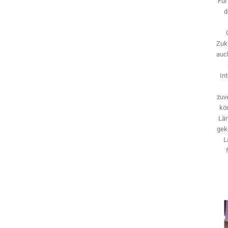
Für
d
Zuk
auch
In
zuve
kö
Län
gek
L