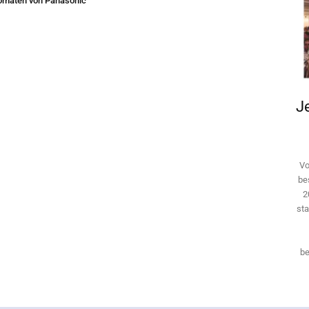
omaten von Panasonic
Je
Vo
be
2
sta
be