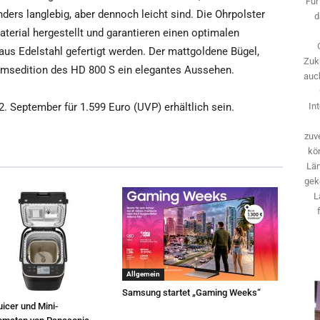
Für
nders langlebig, aber dennoch leicht sind. Die Ohrpolster
d
erial hergestellt und garantieren einen optimalen
 aus Edelstahl gefertigt werden. Der mattgoldene Bügel,
Zuk
äumsedition des HD 800 S ein elegantes Aussehen.
auch
. September für 1.599 Euro (UVP) erhältlich sein.
In
zuve
kö
Län
gek
L
Allgemein
Samsung startet „Gaming Weeks“
icer und Mini-