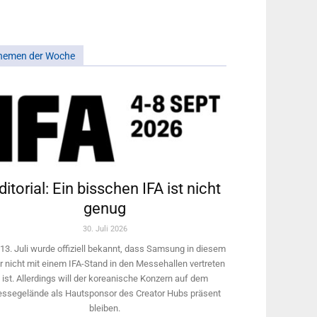
hemen der Woche
ditorial: Ein bisschen IFA ist nicht
genug
30. Juli 2026
13. Juli wurde offiziell bekannt, dass Samsung in diesem
r nicht mit einem IFA-Stand in den Messehallen vertreten
ist. Allerdings will ­der koreanische Konzern auf dem
ssegelände als Hautsponsor des Creator Hubs präsent
bleiben.