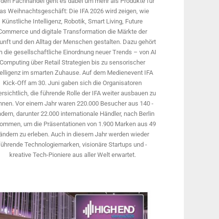
 den Fachhandel geht es dabei um mehr als Produkte für
as Weihnachtsgeschäft: Die IFA 2026 wird ­zeigen, wie
Künstliche Intelligenz, Robotik, Smart Living, Future
Commerce und digitale Trans­formation die Märkte der
unft und den Alltag der Menschen gestalten. Dazu gehört
 die gesellschaftliche Einordnung neuer Trends – von AI
Computing über Retail Strategien bis zu sensorischer
telligenz im smarten Zuhause. Auf dem Medien­event IFA
Kick-Off am 30. Juni gaben sich die Organisatoren
rsichtlich, die führende Rolle der IFA weiter ausbauen zu
nnen. Vor einem Jahr ­waren 220.000 Besucher aus 140 ­
dern, ­darunter 22.000 internationale Händler, nach Berlin
ommen, um die Präsen­tationen von 1.900 Marken aus 49
ändern zu erleben. Auch in diesem Jahr werden wieder
führende Technologiemarken, visionäre Startups und ­
kreative Tech-Pioniere aus aller Welt erwartet.