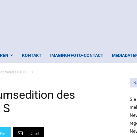
EREN
KONTAKT
IMAGING+FOTO-CONTACT
MEDIADATE
Kopfhörers HD 800 S
N
umsedition des
Sie
 S
mel
New
reg
New
tter
Email