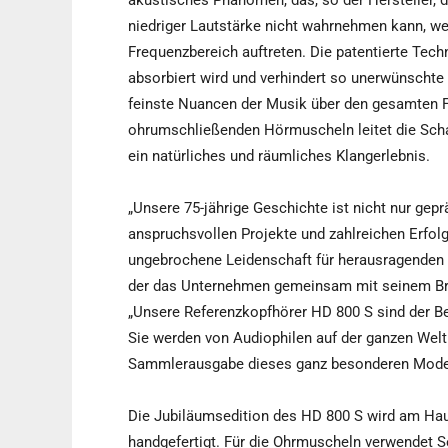
akustisches Phänomen, das, so der Hersteller, 
niedriger Lautstärke nicht wahrnehmen kann, wen
Frequenzbereich auftreten. Die patentierte Tech
absorbiert wird und verhindert so unerwünschte 
feinste Nuancen der Musik über den gesamten 
ohrumschließenden Hörmuscheln leitet die Schal
ein natürliches und räumliches Klangerlebnis.
„Unsere 75-jährige Geschichte ist nicht nur gep
anspruchsvollen Projekte und zahlreichen Erfolg
ungebrochene Leidenschaft für herausragenden 
der das Unternehmen gemeinsam mit seinem Brude
„Unsere Referenzkopfhörer HD 800 S sind der Bew
Sie werden von Audiophilen auf der ganzen Welt
Sammlerausgabe dieses ganz besonderen Modell
Die Jubiläumsedition des HD 800 S wird am Hau
handgefertigt. Für die Ohrmuscheln verwendet Se