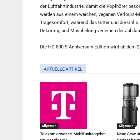
der Luftfahrtindustrie, damit die Kopfhörer beso
werden aus einem weichen, veganen Verlours-Mat
Tragekomfort, während das Gitter und die Grills
Dekorring und Muschelring verleihen der Jubil
Die HD 800 S Anniversary Edition wird ab dem 22
AKTUELLE ARTIKEL
Allgemein
Allgemein
Telekom erweitert Mobilfunkangebot
Neue Slow Ju