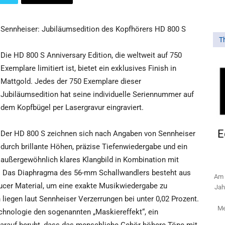
Sennheiser: Jubiläumsedition des Kopfhörers HD 800 S
T
Die HD 800 S Anniversary Edition, die weltweit auf 750
Exemplare limitiert ist, bietet ein exklusives Finish in
Mattgold. Jedes der 750 Exemplare dieser
Jubiläumsedition hat seine individuelle Seriennummer auf
dem Kopfbügel per Lasergravur eingraviert.
E
Der HD 800 S zeichnen sich nach Angaben von Sennheiser
durch brillante Höhen, präzise Tiefenwiedergabe und ein
außergewöhnlich klares Klangbild in Kombination mit
s. Das Diaphragma des 56-mm Schallwandlers besteht aus
Am 
ucer Material, um eine exakte Musikwiedergabe zu
Jah
 liegen laut Sennheiser Verzerrungen bei unter 0,02 Prozent.
Me
chnologie den sogenannten „Maskiereffekt“, ein