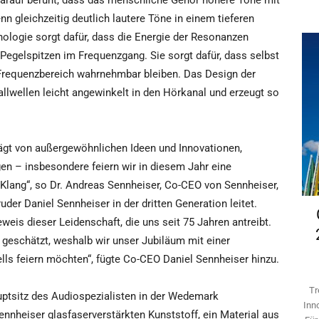
darauf beruht, dass das menschliche Gehör höhere Töne mit
n gleichzeitig deutlich lautere Töne in einem tieferen
nologie sorgt dafür, dass die Energie der Resonanzen
Pegelspitzen im Frequenzgang. Sie sorgt dafür, dass selbst
Frequenzbereich wahrnehmbar bleiben. Das Design der
lwellen leicht angewinkelt in den Hörkanal und erzeugt so
rägt von außergewöhnlichen Ideen und Innovationen,
en – insbesondere feiern wir in diesem Jahr eine
Klang“, so Dr. Andreas Sennheiser, Co-CEO von Sennheiser,
r Daniel Sennheiser in der dritten Generation leitet.
eis dieser Leidenschaft, die uns seit 75 Jahren antreibt.
 geschätzt, weshalb wir unser Jubiläum mit einer
s feiern möchten“, fügte Co-CEO Daniel Sennheiser hinzu.
Tr
ptsitz des Audiospezialisten in der Wedemark
Inn
nnheiser glasfaserverstärkten Kunststoff, ein Material aus