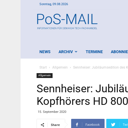
Sonntag, 09.08.2026
PoS-
Mail
NEWS
ARCHIV
TERMINE
ABONNI
Start
Allgemein
Sennheiser: Jubiläumsedition des 
Allgemein
Sennheiser: Jubilä
Kopfhörers HD 800
15. September 2020
Facebook
Twi
Share