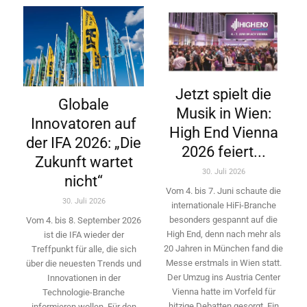
Jetzt spielt die
Globale
Musik in Wien:
Innovatoren auf
High End Vienna
der IFA 2026: „Die
2026 feiert...
Zukunft wartet
30. Juli 2026
nicht“
Vom 4. bis 7. Juni schaute die
30. Juli 2026
internationale HiFi-Branche
besonders gespannt auf die
Vom 4. bis 8. September 2026
High End, denn nach mehr als
ist die IFA wieder der
20 Jahren in München fand die
Treffpunkt für alle, die sich
Messe erstmals in Wien statt.
über die neuesten Trends und
Der Umzug ins Austria Center
Innovationen in der
Vienna hatte im Vorfeld für
Technologie-­Branche
hitzige Debatten gesorgt. Ein
informieren wollen. Für den