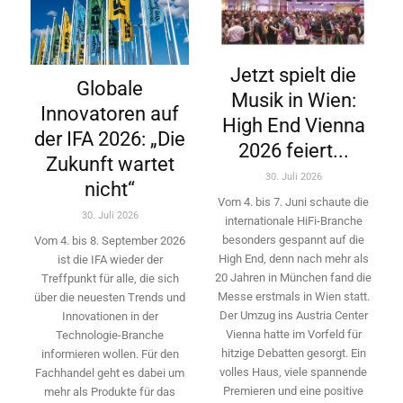
Jetzt spielt die
Globale
Musik in Wien:
Innovatoren auf
High End Vienna
der IFA 2026: „Die
2026 feiert...
Zukunft wartet
30. Juli 2026
nicht“
Vom 4. bis 7. Juni schaute die
30. Juli 2026
internationale HiFi-Branche
besonders gespannt auf die
Vom 4. bis 8. September 2026
High End, denn nach mehr als
ist die IFA wieder der
20 Jahren in München fand die
Treffpunkt für alle, die sich
Messe erstmals in Wien statt.
über die neuesten Trends und
Der Umzug ins Austria Center
Innovationen in der
Vienna hatte im Vorfeld für
Technologie-­Branche
hitzige Debatten gesorgt. Ein
informieren wollen. Für den
volles Haus, viele spannende
Fachhandel geht es dabei um
Premieren und eine positive
mehr als Produkte für das