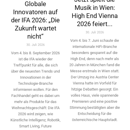
Globale
Musik in Wien:
Innovatoren auf
High End Vienna
der IFA 2026: „Die
2026 feiert...
Zukunft wartet
30. Juli 2026
nicht“
Vom 4. bis 7. Juni schaute die
30. Juli 2026
internationale HiFi-Branche
besonders gespannt auf die
Vom 4. bis 8. September 2026
High End, denn nach mehr als
ist die IFA wieder der
20 Jahren in München fand die
Treffpunkt für alle, die sich
Messe erstmals in Wien statt.
über die neuesten Trends und
Der Umzug ins Austria Center
Innovationen in der
Vienna hatte im Vorfeld für
Technologie-­Branche
hitzige Debatten gesorgt. Ein
informieren wollen. Für den
volles Haus, viele spannende
Fachhandel geht es dabei um
Premieren und eine positive
mehr als Produkte für das
Stimmung bestätigten aber die
Weihnachtsgeschäft: Die IFA
Entscheidung für die
2026 wird ­zeigen, wie
österreichische Hauptstadt.
Künstliche Intelligenz, Robotik,
Smart Living, Future